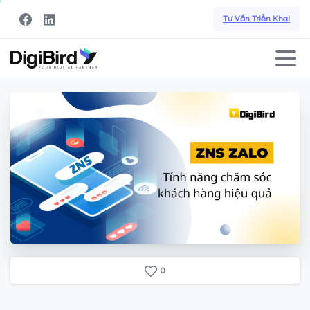
Tư Vấn Triển Khai
0