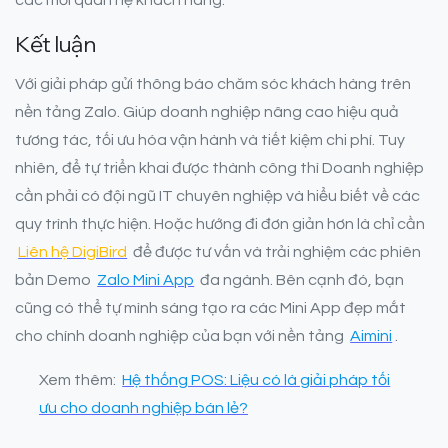
Kết luận
Với giải pháp gửi thông báo chăm sóc khách hàng trên
nền tảng Zalo. Giúp doanh nghiệp nâng cao hiệu quả
tương tác, tối ưu hóa vận hành và tiết kiệm chi phí. Tuy
nhiên, để tự triển khai được thành công thì Doanh nghiệp
cần phải có đội ngũ IT chuyên nghiệp và hiểu biết về các
quy trình thực hiện. Hoặc hướng đi đơn giản hơn là chỉ cần
Liên hệ DigiBird
để được tư vấn và trải nghiệm các phiên
bản Demo
Zalo Mini App
đa ngành. Bên cạnh đó, bạn
cũng có thể tự mình sáng tạo ra các Mini App đẹp mắt
cho chính doanh nghiệp của bạn với nền tảng
Aimini
.
Xem thêm:
Hệ thống POS: Liệu có là giải pháp tối
ưu cho doanh nghiệp bán lẻ?