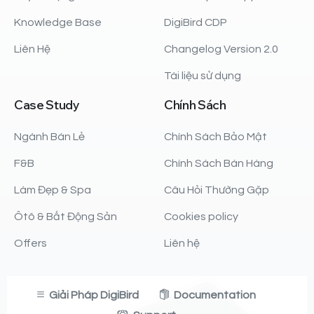
Knowledge Base
DigiBird CDP
Liên Hệ
Changelog Version 2.0
Tài liệu sử dụng
Case
Study
Chính
Sách
Ngành Bán Lẻ
Chính Sách Bảo Mật
F&B
Chính Sách Bán Hàng
Làm Đẹp & Spa
Câu Hỏi Thường Gặp
Ôtô & Bất Động Sản
Cookies policy
Offers
Liên hệ
Giải Pháp DigiBird
Documentation