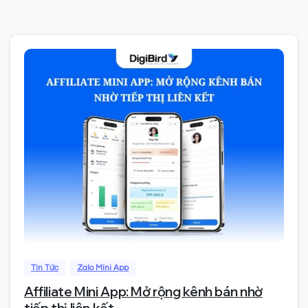
0
Tin Tức
Zalo Mini App
Affiliate Mini App: Mở rộng kênh bán nhờ