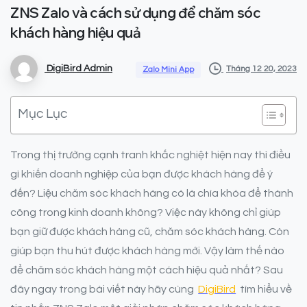
ZNS
Zalo
và
cách
sử
dụng
để
chăm
sóc
khách
hàng
hiệu
quả
DigiBird Admin
Tháng 12 20, 2023
Zalo Mini App
Mục Lục
Trong thị trường cạnh tranh khắc nghiệt hiện nay thì điều
gì khiến doanh nghiệp của bạn được khách hàng để ý
đến? Liệu chăm sóc khách hàng có là chìa khóa để thành
công trong kinh doanh không? Việc này không chỉ giúp
bạn giữ được khách hàng cũ, chăm sóc khách hàng. Còn
giúp bạn thu hút được khách hàng mới. Vậy làm thế nào
để chăm sóc khách hàng một cách hiệu quả nhất? Sau
đây ngay trong bài viết này hãy cùng
DigiBird
tìm hiểu về