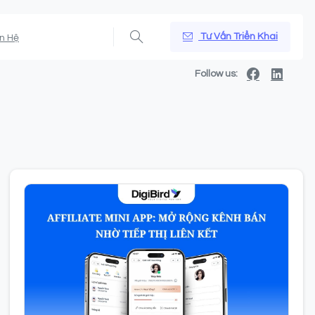
Tư Vấn Triển Khai
ên Hệ
Follow us: