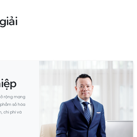
giải
iệp
mở rộng mạng
n phẩm số hóa
, chi phí và