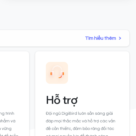
Tìm hiểu thêm
Hỗ trợ
ng trình
Đội ngũ DigiBird luôn sẵn sàng giải
 phẩm và
đáp mọi thắc mắc và hỗ trợ các vấn
m vững
đề cần thiếtc, đảm bảo răng đối tác