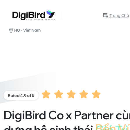
Trang Chủ
HQ - Việt Nam
Rated 4.9 of 5
DigiBird Co x Partner c
dựng hệ sinh thái
Giá Trị