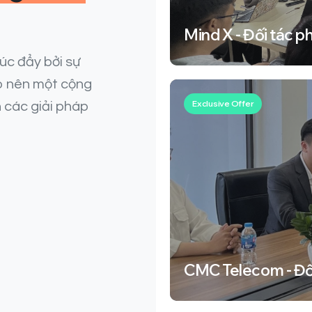
Mind X - Đối tác p
húc đẩy bởi sự
o nên một cộng
Exclusive Offer
 các giải pháp
CMC Telecom - Đối