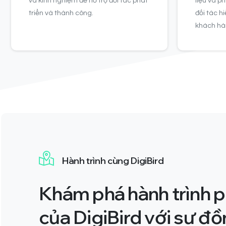
và kinh nghiệm để hỗ trợ đối tác phát
liệu và ph
triển và thành công.
đối tác h
khách hàn
Hành trình cùng DigiBird
Khám phá hành trình p
của DigiBird
với sự đồ