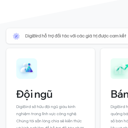
DigiBird hỗ trợ đối tác với các giá trị được cam kết
Đội ngũ
Bán
DigiBird sở hữu đội ngũ giàu kinh
DigiBird h
nghiệm trong lĩnh vực công nghệ.
quảng bá
Chúng tôi sẵn lòng chia sẻ kiến thức
số bán hà