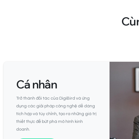
Cù
Cá nhân
Trở thành đối tác của DigiBird và ứng
dụng các giải pháp công nghệ dễ dàng
tích hợp và tùy chỉnh, tạo ra những giá trị
thiết thực để bứt phá mô hình kinh
doanh.