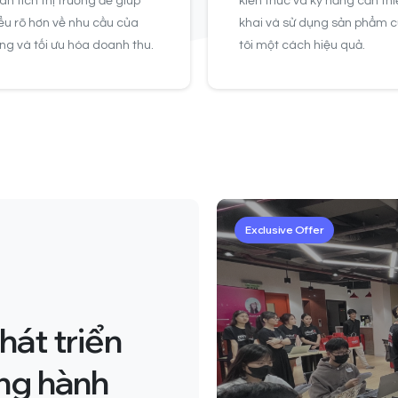
ân tích thị trường để giúp
kiến thức và kỹ năng cần thiế
iểu rõ hơn về nhu cầu của
khai và sử dụng sản phẩm 
g và tối ưu hóa doanh thu.
tôi một cách hiệu quả.
Exclusive Offer
hát triển
ng hành