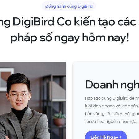
Đồng hành cùng DigiBird
ng
DigiBird
Co
kiến
tạo
các
pháp
số
ngay
hôm
nay!
Doanh ngh
Hợp tác cùng DigiBird để 
lưới kinh doanh với các sả
bền vững, tiết kiệm thời gian
tối ưu hóa nguồn nhân lực.
Liên Hệ Ngay