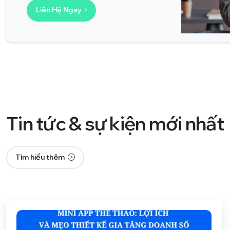
Liên Hệ Ngay
Tin
tức
&
sự
kiện
mới
nhất
Tìm hiểu thêm