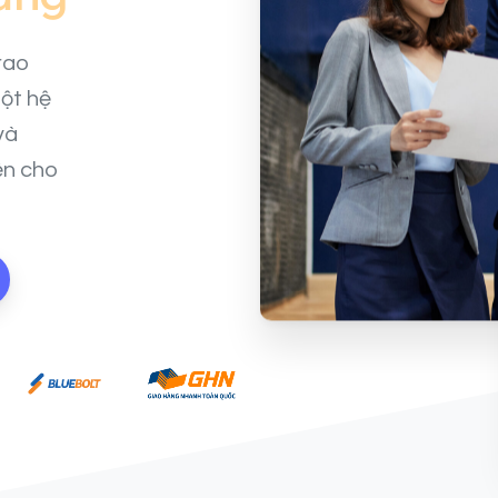
rao
ột hệ
và
ến cho