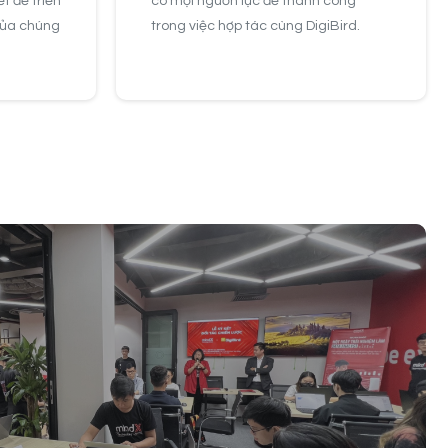
t để triển
có mọi nguồn lực để thành công
của chúng
trong việc hợp tác cùng DigiBird.