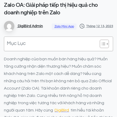
Zalo
OA:
Giải
pháp
tiếp
thị
hiệu
quả
cho
doanh
nghiệp
trên
Zalo
DigiBird Admin
Tháng 12 13, 2023
Zalo Mini App
Mục Lục
Doanh nghiệp của bạn muốn bán hàng hiệu quả? Muốn
tăng cường nhận diện thương hiệu? Muốn chăm sóc
khách hàng trên Zalo một cách dễ dàng? Nếu cùng
những câu hỏi trên thì bạn không nên bỏ qua Zalo Official
Account (Zalo OA). Tài khoản dành riêng cho doanh
nghiệp trên Zalo. Cùng nhiều tính năng hỗ trợ doanh
nghiệp trong việc tương tác với khách hàng và những
người quan tâm. Hãy cùng
DigiBird
tìm hiểu tài khoản