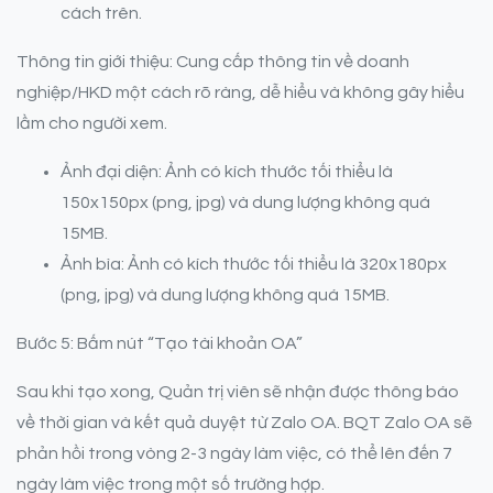
cách trên.
Thông tin giới thiệu: Cung cấp thông tin về doanh
nghiệp/HKD một cách rõ ràng, dễ hiểu và không gây hiểu
lầm cho người xem.
Ảnh đại diện: Ảnh có kích thước tối thiểu là
150x150px (png, jpg) và dung lượng không quá
15MB.
Ảnh bìa: Ảnh có kích thước tối thiểu là 320x180px
(png, jpg) và dung lượng không quá 15MB.
Bước 5: Bấm nút “Tạo tài khoản OA”
Sau khi tạo xong, Quản trị viên sẽ nhận được thông báo
về thời gian và kết quả duyệt từ Zalo OA. BQT Zalo OA sẽ
phản hồi trong vòng 2-3 ngày làm việc, có thể lên đến 7
ngày làm việc trong một số trường hợp.