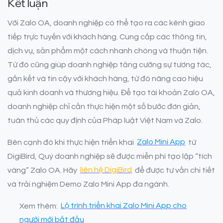
Kết luận
Với Zalo OA, doanh nghiệp có thể tạo ra các kênh giao
tiếp trực tuyến với khách hàng. Cung cấp các thông tin,
dịch vụ, sản phẩm một cách nhanh chóng và thuận tiện.
Từ đó cũng giúp doanh nghiệp tăng cường sự tương tác,
gắn kết và tin cậy với khách hàng, từ đó nâng cao hiệu
quả kinh doanh và thương hiệu. Để tạo tài khoản Zalo OA,
doanh nghiệp chỉ cần thực hiện một số bước đơn giản,
tuân thủ các quy định của Pháp luật Việt Nam và Zalo.
Bên cạnh đó khi thực hiện triển khai
Zalo Mini App
từ
DigiBird, Quý doanh nghiệp sẽ được miễn phí tạo lập “tích
vàng” Zalo OA. Hãy
liên hệ DigiBird
để được tư vấn chi tiết
và trải nghiệm Demo Zalo Mini App đa ngành.
Xem thêm:
Lộ trình triển khai Zalo Mini App cho
người mới bắt đầu