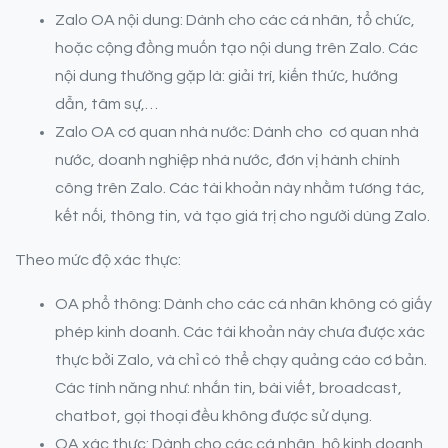
Zalo OA nội dung: Dành cho các cá nhân, tổ chức,
hoặc cộng đồng muốn tạo nội dung trên Zalo. Các
nội dung thường gặp là: giải trí, kiến thức, hướng
dẫn, tâm sự,…
Zalo OA cơ quan nhà nước: Dành cho cơ quan nhà
nước, doanh nghiệp nhà nước, đơn vị hành chính
công trên Zalo. Các tài khoản này nhằm tương tác,
kết nối, thông tin, và tạo giá trị cho người dùng Zalo.
Theo mức độ xác thực:
OA phổ thông: Dành cho các cá nhân không có giấy
phép kinh doanh. Các tài khoản này chưa được xác
thực bởi Zalo, và chỉ có thể chạy quảng cáo cơ bản.
Các tính năng như: nhắn tin, bài viết, broadcast,
chatbot, gọi thoại đều không được sử dụng.
OA xác thực: Dành cho các cá nhân, hộ kinh doanh,