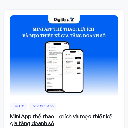
0
Tin Tức
Zalo Mini App
Mini App thể thao: Lợi ích và mẹo thiết kế
gia tăng doanh số