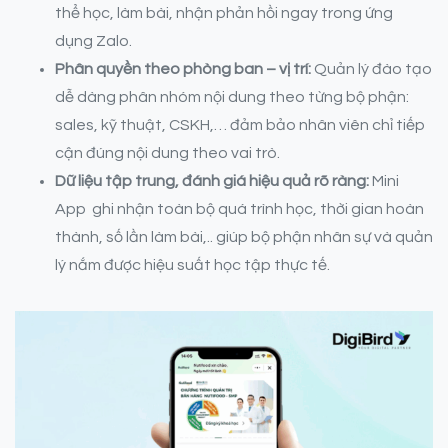
thể học, làm bài, nhận phản hồi ngay trong ứng
dụng Zalo.
Phân quyền theo phòng ban – vị trí:
Quản lý đào tạo
dễ dàng phân nhóm nội dung theo từng bộ phận:
sales, kỹ thuật, CSKH,… đảm bảo nhân viên chỉ tiếp
cận đúng nội dung theo vai trò.
Dữ liệu tập trung, đánh giá hiệu quả rõ ràng:
Mini
App ghi nhận toàn bộ quá trình học, thời gian hoàn
thành, số lần làm bài,.. giúp bộ phận nhân sự và quản
lý nắm được hiệu suất học tập thực tế.