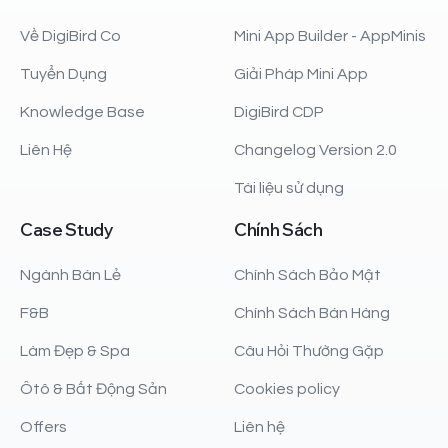
Về DigiBird Co
Mini App Builder - AppMinis
Tuyển Dụng
Giải Pháp Mini App
Knowledge Base
DigiBird CDP
Liên Hệ
Changelog Version 2.0
Tài liệu sử dụng
Case
Study
Chính
Sách
Ngành Bán Lẻ
Chính Sách Bảo Mật
F&B
Chính Sách Bán Hàng
Làm Đẹp & Spa
Câu Hỏi Thường Gặp
Ôtô & Bất Động Sản
Cookies policy
Offers
Liên hệ