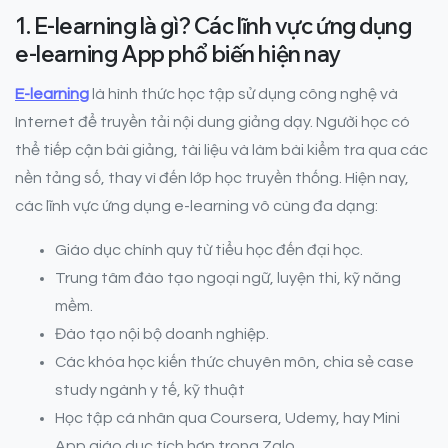
1. E-learning là gì? Các lĩnh vực ứng dụng
e-learning App phổ biến hiện nay
E-learning
là hình thức học tập sử dụng công nghệ và
Internet để truyền tải nội dung giảng dạy. Người học có
thể tiếp cận bài giảng, tài liệu và làm bài kiểm tra qua các
nền tảng số, thay vì đến lớp học truyền thống. Hiện nay,
các lĩnh vực ứng dụng e-learning vô cùng đa dạng:
Giáo dục chính quy từ tiểu học đến đại học.
Trung tâm đào tạo ngoại ngữ, luyện thi, kỹ năng
mềm.
Đào tạo nội bộ doanh nghiệp.
Các khóa học kiến thức chuyên môn, chia sẻ case
study ngành y tế, kỹ thuật
Học tập cá nhân qua Coursera, Udemy, hay Mini
App giáo dục tích hợp trong Zalo.