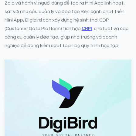
Zalo và hành vi người dùng để tạo ra Mini App linh hoạt,
sát với nhu cầu quản lý và đào tạo.Bên cạnh phát triển
Mini App, Digibird còn xây dựng hệ sinh thái CDP
(Customer Data Platform) tích hợp
CRM
, chatbot và các
công cụ quản lý đào tạo, giúp nhà trường và doanh
nghiệp dễ dàng kiểm soát toàn bộ quy trình học tập.