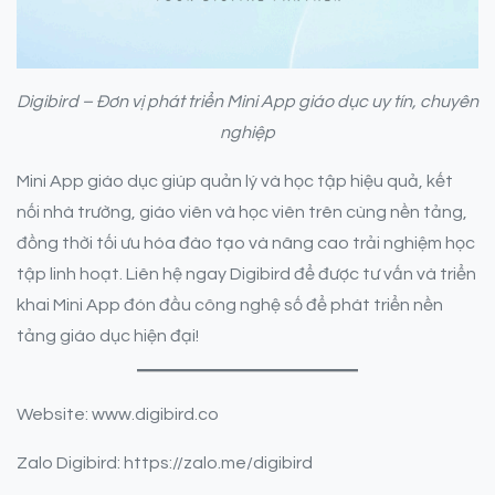
Digibird – Đơn vị phát triển Mini App giáo dục uy tín, chuyên
nghiệp
Mini App giáo dục giúp quản lý và học tập hiệu quả, kết
nối nhà trường, giáo viên và học viên trên cùng nền tảng,
đồng thời tối ưu hóa đào tạo và nâng cao trải nghiệm học
tập linh hoạt. Liên hệ ngay Digibird để được tư vấn và triển
khai Mini App đón đầu công nghệ số để phát triển nền
tảng giáo dục hiện đại!
Website: www.digibird.co
Zalo Digibird: https://zalo.me/digibird