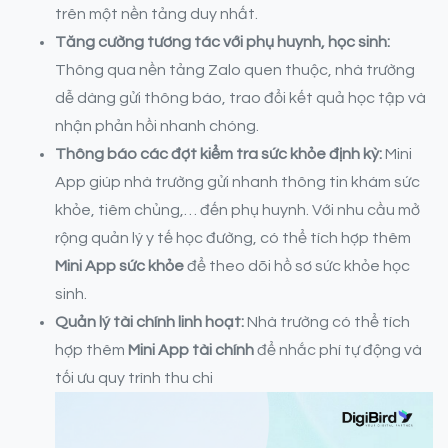
trên một nền tảng duy nhất.
Tăng cường tương tác với phụ huynh, học sinh:
Thông qua nền tảng Zalo quen thuộc, nhà trường
dễ dàng gửi thông báo, trao đổi kết quả học tập và
nhận phản hồi nhanh chóng.
Thông báo các đợt kiểm tra sức khỏe định kỳ:
Mini
App giúp nhà trường gửi nhanh thông tin khám sức
khỏe, tiêm chủng,… đến phụ huynh. Với nhu cầu mở
rộng quản lý y tế học đường, có thể tích hợp thêm
Mini App sức khỏe
để theo dõi hồ sơ sức khỏe học
sinh.
Quản lý tài chính linh hoạt:
Nhà trường có thể tích
hợp thêm
Mini App tài chính
để nhắc phí tự động và
tối ưu quy trình thu chi