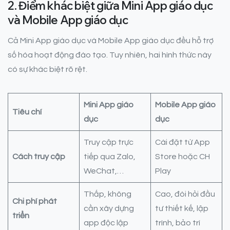
2. Điểm khác biệt giữa Mini App giáo dục
và Mobile App giáo dục
Cả Mini App giáo dục và Mobile App giáo dục đều hỗ trợ
số hóa hoạt động đào tạo. Tuy nhiên, hai hình thức này
có sự khác biệt rõ rệt.
Mini App giáo
Mobile App giáo
Tiêu chí
dục
dục
Truy cập trực
Cài đặt từ App
Cách truy cập
tiếp qua Zalo,
Store hoặc CH
WeChat,…
Play
Thấp, không
Cao, đòi hỏi đầu
Chi phí phát
cần xây dựng
tư thiết kế, lập
triển
app độc lập
trình, bảo trì