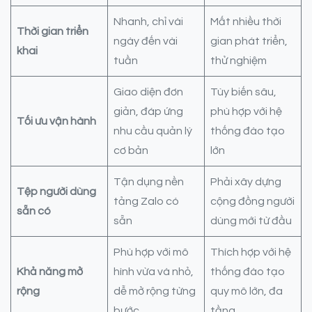
Nhanh, chỉ vài
Mất nhiều thời
Thời gian triển
ngày đến vài
gian phát triển,
khai
tuần
thử nghiệm
Giao diện đơn
Tùy biến sâu,
giản, đáp ứng
phù hợp với hệ
Tối ưu vận hành
nhu cầu quản lý
thống đào tạo
cơ bản
lớn
Tận dụng nền
Phải xây dựng
Tệp người dùng
tảng Zalo có
cộng đồng người
sẵn có
sẵn
dùng mới từ đầu
Phù hợp với mô
Thích hợp với hệ
Khả năng mở
hình vừa và nhỏ,
thống đào tạo
rộng
dễ mở rộng từng
quy mô lớn, đa
bước
tầng