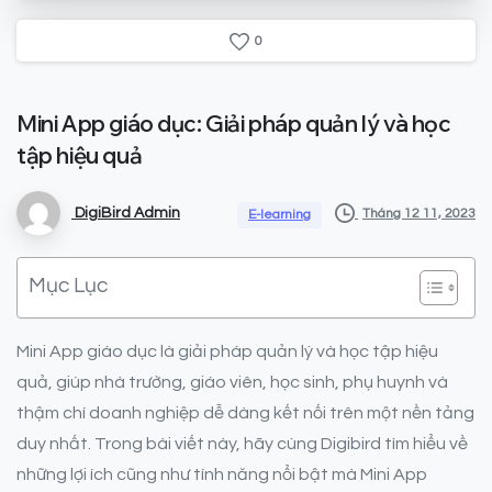
0
Mini
App
giáo
dục:
Giải
pháp
quản
lý
và
học
tập
hiệu
quả
DigiBird Admin
Tháng 12 11, 2023
E-learning
Mục Lục
Mini App giáo dục là giải pháp quản lý và học tập hiệu
quả, giúp nhà trường, giáo viên, học sinh, phụ huynh và
thậm chí doanh nghiệp dễ dàng kết nối trên một nền tảng
duy nhất. Trong bài viết này, hãy cùng Digibird tìm hiểu về
những lợi ích cũng như tính năng nổi bật mà Mini App