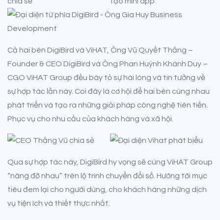
Cả hai bên DigiBird và ViHAT, Ông Vũ Quyết Thắng –
Founder & CEO DigiBird và Ông Phan Huỳnh Khánh Duy –
CGO ViHAT Group đều bày tỏ sự hài lòng và tin tưởng về
sự hợp tác lần này. Coi đây là cơ hội để hai bên cùng nhau
phát triển và tạo ra những giải pháp công nghệ tiên tiến.
Phục vụ cho nhu cầu của khách hàng và xã hội.
Qua sự hợp tác này, DigiBird hy vọng sẽ cùng ViHAT Group
“nâng đỡ nhau” trên lộ trình chuyển đổi số. Hướng tới mục
tiêu đem lại cho người dùng, cho khách hàng những dịch
vụ tiện ích và thiết thực nhất.