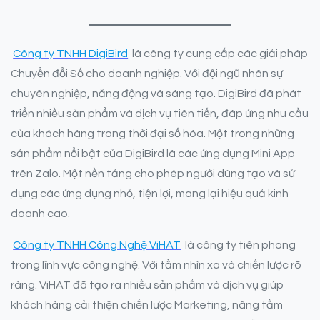
Công ty TNHH DigiBird
là công ty cung cấp các giải pháp
Chuyển đổi Số cho doanh nghiệp. Với đội ngũ nhân sự
chuyên nghiệp, năng động và sáng tạo. DigiBird đã phát
triển nhiều sản phẩm và dịch vụ tiên tiến, đáp ứng nhu cầu
của khách hàng trong thời đại số hóa. Một trong những
sản phẩm nổi bật của DigiBird là các ứng dụng Mini App
trên Zalo. Một nền tảng cho phép người dùng tạo và sử
dụng các ứng dụng nhỏ, tiện lợi, mang lại hiệu quả kinh
doanh cao.
Công ty TNHH Công Nghệ ViHAT
là công ty tiên phong
trong lĩnh vực công nghệ. Với tầm nhìn xa và chiến lược rõ
ràng. ViHAT đã tạo ra nhiều sản phẩm và dịch vụ giúp
khách hàng cải thiện chiến lược Marketing, nâng tầm