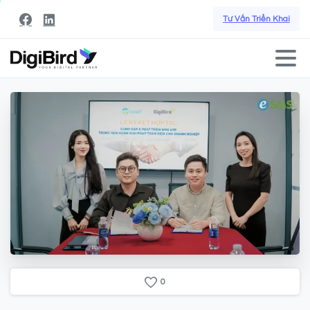
Tư Vấn Triển Khai
0