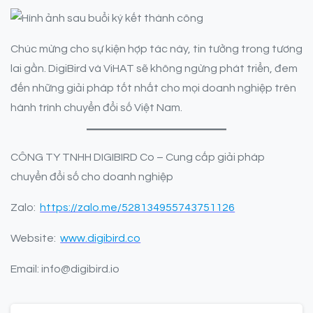
Chúc mừng cho sự kiện hợp tác này, tin tưởng trong tương
lai gần. DigiBird và ViHAT sẽ không ngừng phát triển, đem
đến những giải pháp tốt nhất cho mọi doanh nghiệp trên
hành trình chuyển đổi số Việt Nam.
CÔNG TY TNHH DIGIBIRD Co – Cung cấp giải pháp
chuyển đổi số cho doanh nghiệp
Zalo:
https://zalo.me/528134955743751126
Website:
www.digibird.co
Email: info@digibird.io