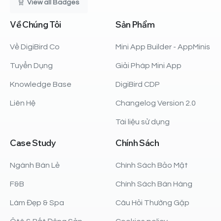
View all Badges
Về
Chúng
Tôi
Sản
Phẩm
Về DigiBird Co
Mini App Builder - AppMinis
Tuyển Dụng
Giải Pháp Mini App
Knowledge Base
DigiBird CDP
Liên Hệ
Changelog Version 2.0
Tài liệu sử dụng
Case
Study
Chính
Sách
Ngành Bán Lẻ
Chính Sách Bảo Mật
F&B
Chính Sách Bán Hàng
Làm Đẹp & Spa
Câu Hỏi Thường Gặp