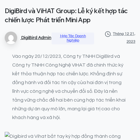
DigiBird
và
ViHAT
Group:
Lễ
ký
kết
hợp
tác
chiến
lược
Phát
triển
Mini
App
Tháng 12 21,
Hợp Tác Doanh
DigiBird Admin
Nghiệp
2023
Vào ngày 20/12/2023, Công ty TNHH DigiBird và
Công ty TNHH Công Nghệ VIHAT đã chính thức ký
kết thỏa thuận hợp tác chiến lược. Khẳng định sự
đồng hành và đối tác tin cậy của hai đơn vị trong
lĩnh vực công nghệ và chuyển đổi số. Đây là nền
tảng vững chắc để hai bên cùng hợp tác triển khai
những dự án quy mô lớn, mang lại giá trị cao cho
khách hàng và xã hội.