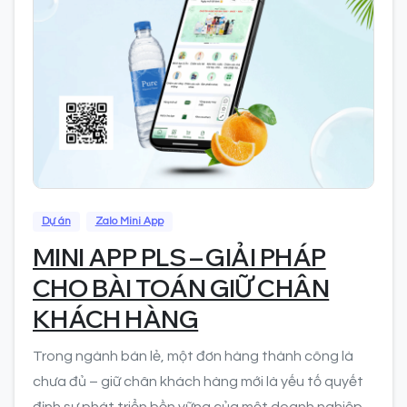
0
Dự án
Zalo Mini App
MINI APP PLS – GIẢI PHÁP
CHO BÀI TOÁN GIỮ CHÂN
KHÁCH HÀNG
Trong ngành bán lẻ, một đơn hàng thành công là
chưa đủ – giữ chân khách hàng mới là yếu tố quyết
định sự phát triển bền vững của một doanh nghiệp.