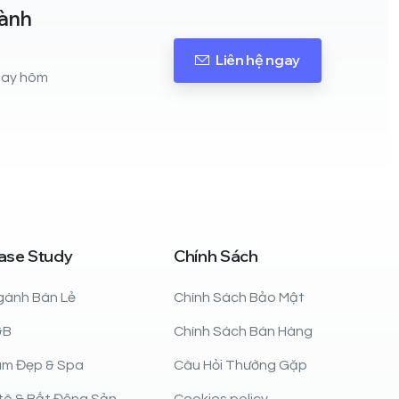
hành
Liên hệ ngay
ngay hôm
ase
Study
Chính
Sách
gành Bán Lẻ
Chính Sách Bảo Mật
&B
Chính Sách Bán Hàng
àm Đẹp & Spa
Câu Hỏi Thường Gặp
tô & Bất Động Sản
Cookies policy