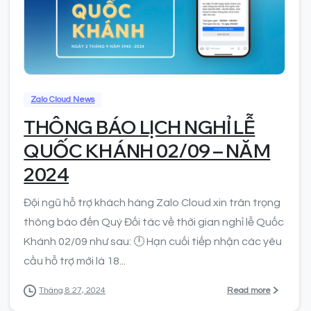
0
Zalo Cloud News
THÔNG BÁO LỊCH NGHỈ LỄ
QUỐC KHÁNH 02/09 – NĂM
2024
Đội ngũ hỗ trợ khách hàng Zalo Cloud xin trân trọng
thông báo đến Quý Đối tác về thời gian nghỉ lễ Quốc
Khánh 02/09 như sau: 🕛 Hạn cuối tiếp nhận các yêu
cầu hỗ trợ mới là 18...
Read more
Tháng 8 27, 2024