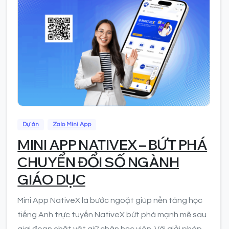
0
Dự án
Zalo Mini App
MINI APP NATIVEX – BỨT PHÁ
CHUYỂN ĐỔI SỐ NGÀNH
GIÁO DỤC
Mini App NativeX là bước ngoặt giúp nền tảng học
tiếng Anh trực tuyến NativeX bứt phá mạnh mẽ sau
giai đoạn chật vật giữ chân học viên. Với giải pháp