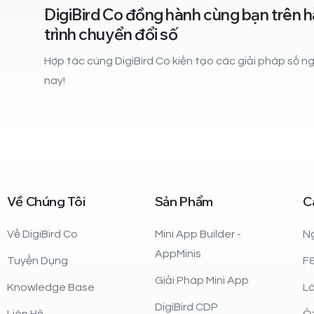
DigiBird Co đồng hành cùng bạn trên 
trình chuyển đổi số
Hợp tác cùng DigiBird Co kiến tạo các giải pháp số 
nay!
Về
Chúng
Tôi
Sản
Phẩm
C
Về DigiBird Co
Mini App Builder -
N
AppMinis
Tuyển Dụng
F
Giải Pháp Mini App
Knowledge Base
L
DigiBird CDP
Liên Hệ
Ô