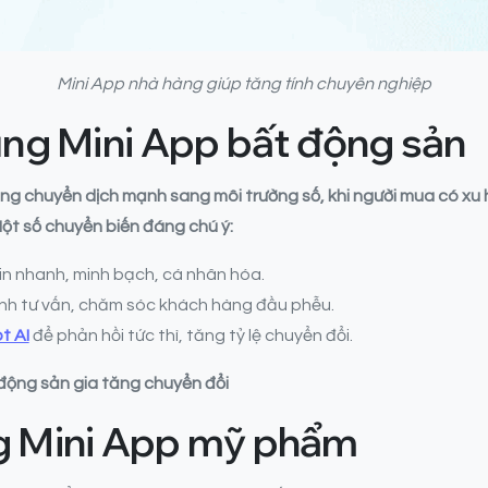
Mini App nhà hàng giúp tăng tính chuyên nghiệp
ng Mini App bất động sản
 chuyển dịch mạnh sang môi trường số, khi người mua có xu hư
Một số chuyển biến đáng chú ý:
tin nhanh, minh bạch, cá nhân hóa.
nh tư vấn, chăm sóc khách hàng đầu phễu.
t AI
để phản hồi tức thì, tăng tỷ lệ chuyển đổi.
 động sản gia tăng chuyển đổi
g Mini App mỹ phẩm