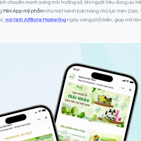
h chuyển mạnh sang môi trường số, khi người tiêu dùng ưu ti
ng
Mini App mỹ phẩm
như một kênh bán hàng chủ lực trên Zalo, 
đó,
mô hình Affiliate Marketing
ngày càng phổ biến, giúp mở rộn