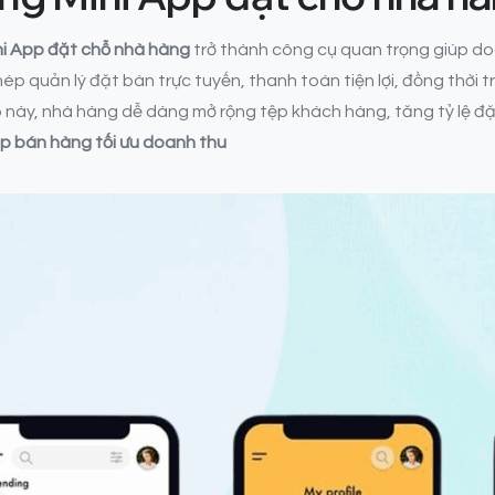
ni App đặt chỗ nhà hàng
trở thành công cụ quan trọng giúp do
p quản lý đặt bàn trực tuyến, thanh toán tiện lợi, đồng thời tr
p này, nhà hàng dễ dàng mở rộng tệp khách hàng, tăng tỷ lệ đ
pp bán hàng tối ưu doanh thu