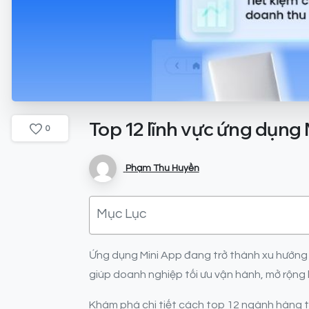
Top
12
lĩnh
vực
ứng
dụng
0
Phạm Thu Huyền
Mục Lục
Ứng dụng Mini App đang trở thành xu hướng số
giúp doanh nghiệp tối ưu vận hành, mở rộng
Khám phá chi tiết cách top 12 ngành hàng tậ