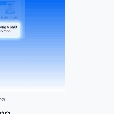
 nay
àng