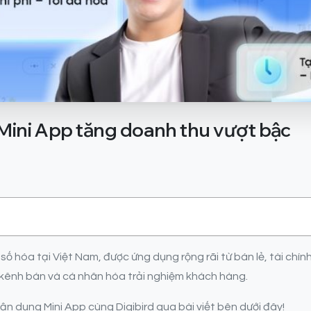
Mini
App
tăng
doanh
thu
vượt
bậc
 hóa tại Việt Nam, được ứng dụng rộng rãi từ bán lẻ, tài chính
 kênh bán và cá nhân hóa trải nghiệm khách hàng.
n dụng Mini App cùng Digibird qua bài viết bên dưới đây!