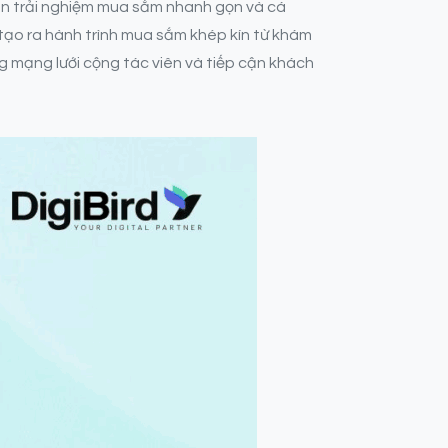
ên trải nghiệm mua sắm nhanh gọn và cá
tạo ra hành trình mua sắm khép kín từ khám
g mạng lưới cộng tác viên và tiếp cận khách