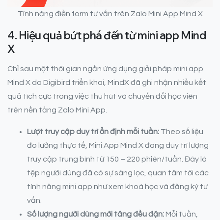
Tính năng điền form tư vấn trên Zalo Mini App Mind X
4.
Hiệu quả bứt phá đến từ mini app Mind
X
Chỉ sau một thời gian ngắn ứng dụng giải pháp mini app
Mind X do Digibird triển khai, MindX đã ghi nhận nhiều kết
quả tích cực trong việc thu hút và chuyển đổi học viên
trên nền tảng Zalo Mini App.
Lượt truy cập duy trì ổn định mỗi tuần:
Theo số liệu
đo lường thực tế, Mini App Mind X đang duy trì lượng
truy cập trung bình từ 150 – 220 phiên/tuần. Đây là
tệp người dùng đã có sự sàng lọc, quan tâm tới các
tính năng mini app như xem khoá học và đăng ký tư
vấn.
Số lượng người dùng mới tăng đều đặn:
Mỗi tuần,