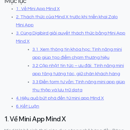
Mục lục
1 . Về Mini App Mind X
2. Thách thức của Mind X trước khi triển khai Zalo
Mini App
3. Cùng Digibird giải quyết thách thức bằng Mini App
Mind X
3.1 Xem thông tin khóa học: Tính năng mini
app giúp tạo điểm chạm thương hiệu
3.2 Cập nhật tin tức – ưu đãi: Tính năng mini
app tăng tương tác, giữ chân khách hàng
3.3 Điền form tư vấn: Tính năng mini app giúp
thu thập và lưu trữ data
4. Hiệu quả bứt phá đến từ mini app Mind X
6. Kết Luận
1
.
Về Mini App Mind X