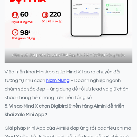
Hiệu quả đột phá của Zalo Mini App Mind X – Số liệu hằng tuần
Việc triển khai Mini App giúp Mind X tạo ra chuyển đổi
tương tự như cách
Nam Nung
– Doanh nghiệp ngành
chăm sóc sắc đẹp – ứng dụng để tối ưu lead và giữ chân
khách hàng tiềm năng trên nền tảng số.
5.
Vì sao Mind X chọn Digibird & nền tảng Aimini để triển
khai Zalo Mini App?
Giải pháp Mini App của AIMINI đáp ứng tốt các tiêu chí mà
Mind X cần: tiết kiệm chi phí, dễ triển khai, dễ tuỳ chỉnh và