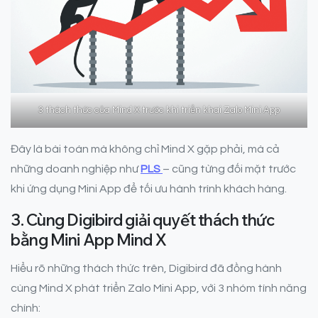
3 thách thức của Mind X trước khi triển khai Zalo Mini App
Đây là bài toán mà không chỉ Mind X gặp phải, mà cả
những doanh nghiệp như
PLS
– cũng từng đối mặt trước
khi ứng dụng Mini App để tối ưu hành trình khách hàng.
3. Cùng Digibird giải quyết thách thức
bằng Mini App Mind X
Hiểu rõ những thách thức trên, Digibird đã đồng hành
cùng Mind X phát triển Zalo Mini App, với 3 nhóm tính năng
chính: