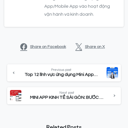
App/Mobile App vào hoạt động
vận hành và kinh doanh.
Share on Facebook
Share on X
Previous post
Top 12 lĩnh vực ứng dụng Mini App tăng doanh thu vượt bậc
Next post
MINI APP KINH TẾ SÀI GÒN: BƯỚC TIẾN SỐ NGÀNH BÁO CHÍ
Related Posts