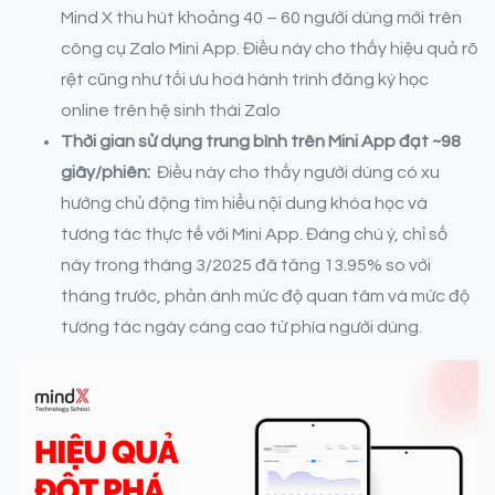
Mind X thu hút khoảng 40 – 60 người dùng mới trên
công cụ Zalo Mini App. Điều này cho thấy hiệu quả rõ
rệt cũng như tối ưu hoá hành trình đăng ký học
online trên hệ sinh thái Zalo
Thời gian sử dụng trung bình trên Mini App đạt ~98
giây/phiên:
Điều này cho thấy người dùng có xu
hướng chủ động tìm hiểu nội dung khóa học và
tương tác thực tế với Mini App. Đáng chú ý, chỉ số
này trong tháng 3/2025 đã tăng 13.95% so với
tháng trước, phản ánh mức độ quan tâm và mức độ
tương tác ngày càng cao từ phía người dùng.