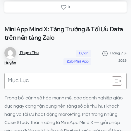
0
Mini
App
Mind
X:
Tăng
Trưởng
&
Tối
Ưu
Data
trên
nền
tảng
Zalo
Phạm Thu
Dự án
Tháng 7 8,
2025
Zalo Mini App
Huyền
Mục Lục
Trong bối cảnh số hóa mạnh mẽ, các doanh nghiệp giáo
dục ngày càng tận dụng nền tảng số để thu hút khách
hàng và tối ưu hoạt động marketing. Một trong những
Case Study thành công là Mini App Mind X — giải pháp
mini app được phát triển bởi Digibird, giúp giải quyết loạt