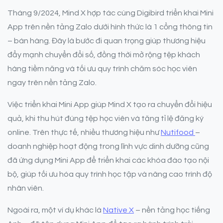
Tháng 9/2024, Mind X hợp tác cùng Digibird triển khai Mini
App trên nền tảng Zalo dưới hình thức là 1 cổng thông tin
– bán hàng. Đây là bước đi quan trọng giúp thương hiệu
đẩy mạnh chuyển đổi số, đồng thời mở rộng tệp khách
hàng tiềm năng và tối ưu quy trình chăm sóc học viên
ngay trên nền tảng Zalo.
Việc triển khai Mini App giúp Mind X tạo ra chuyển đổi hiệu
quả, khi thu hút đúng tệp học viên và tăng tỉ lệ đăng ký
online. Trên thực tế, nhiều thương hiệu như
Nutifood
–
doanh nghiệp hoạt động trong lĩnh vực dinh dưỡng cũng
đã ứng dụng Mini App để triển khai các khóa đào tạo nội
bộ, giúp tối ưu hóa quy trình học tập và nâng cao trình độ
nhân viên.
Ngoài ra, một ví dụ khác là
Native X
– nền tảng học tiếng