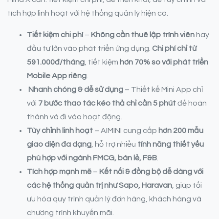
tích hợp linh hoạt với hệ thống quản lý hiện có.
Tiết kiệm chi phí
–
Không cần thuê lập trình viên
hay
đầu tư lớn vào phát triển ứng dụng.
Chi phí chỉ từ
591.000đ/tháng
, tiết kiệm
hơn 70% so với phát triển
Mobile App riêng
.
Nhanh chóng & dễ sử dụng
– Thiết kế Mini App chỉ
với
7 bước thao tác kéo thả chỉ cần 5
phút
để hoàn
thành và đi vào hoạt động.
Tùy chỉnh linh hoạt
– AIMINI cung cấp
hơn 200 mẫu
giao diện đa dạng
, hỗ trợ nhiều
tính năng thiết yếu
phù hợp với ngành FMCG, bán lẻ, F&B
.
Tích hợp mạnh mẽ
–
Kết nối & đồng bộ dễ dàng với
các hệ thống quản trị như Sapo, Haravan
, giúp tối
ưu hóa quy trình quản lý đơn hàng, khách hàng và
chương trình khuyến mãi.