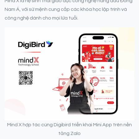
Mind X là hệ sinh thái giáo dục công nghệ hàng đầu Đông
Nam Á, với sứ mệnh cung cấp các khóa học lập trình và
công nghệ dành cho mọi lứa tuổi.
Mind X hợp tác cùng Digibird triển khai Mini App trên nền
tảng Zalo