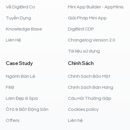
Về DigiBird Co
Mini App Builder - AppMinis
Tuyển Dụng
Giải Pháp Mini App
Knowledge Base
DigiBird CDP
Liên Hệ
Changelog Version 2.0
Tài liệu sử dụng
Case
Study
Chính
Sách
Ngành Bán Lẻ
Chính Sách Bảo Mật
F&B
Chính Sách Bán Hàng
Làm Đẹp & Spa
Câu Hỏi Thường Gặp
Ôtô & Bất Động Sản
Cookies policy
Offers
Liên hệ