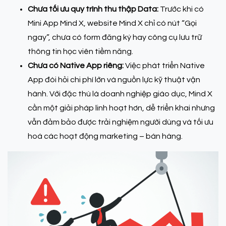
Chưa tối ưu quy trình thu thập Data:
Trước khi có
Mini App Mind X, website Mind X chỉ có nút “Gọi
ngay”, chưa có form đăng ký hay công cụ lưu trữ
thông tin học viên tiềm năng.
Chưa có Native App riêng:
Việc phát triển Native
App đòi hỏi chi phí lớn và nguồn lực kỹ thuật vận
hành. Với đặc thù là doanh nghiệp giáo dục, Mind X
cần một giải pháp linh hoạt hơn, dễ triển khai nhưng
vẫn đảm bảo được trải nghiệm người dùng và tối ưu
hoá các hoạt động marketing – bán hàng.