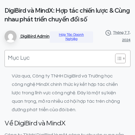
DigiBird
và
MindX:
Hợp
tác
chiến
lược
&
Cùng
nhau
phát
triển
chuyển
đổi
số
Tháng 7 7,
Hợp Tác Doanh
DigiBird Admin
Nghiệp
2024
Mục Lục
Vừa qua, Công ty TNHH DigiBird và Trường học
công nghệ MindX chính thức ký kết hợp tác chiến
lược trong lĩnh vực công nghệ. Đây là một sự kiện
quan trọng, mở ra nhiều cơ hội hợp tác trên chặng
đường phát triển của đôi bên.
Về DigiBird và MindX