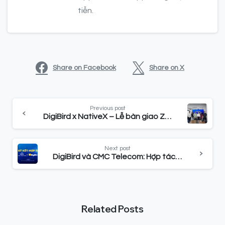
tiễn.
Share on Facebook
Share on X
Previous post
DigiBird x NativeX – Lễ bàn giao Zalo Mini App giai đoạn 1
Next post
DigiBird và CMC Telecom: Hợp tác phát triển nền tảng Mini App trên điện toán đám mây
Related Posts