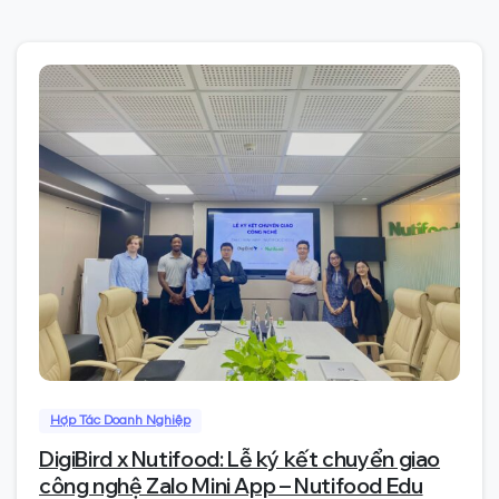
0
Hợp Tác Doanh Nghiệp
DigiBird x Nutifood: Lễ ký kết chuyển giao
công nghệ Zalo Mini App – Nutifood Edu