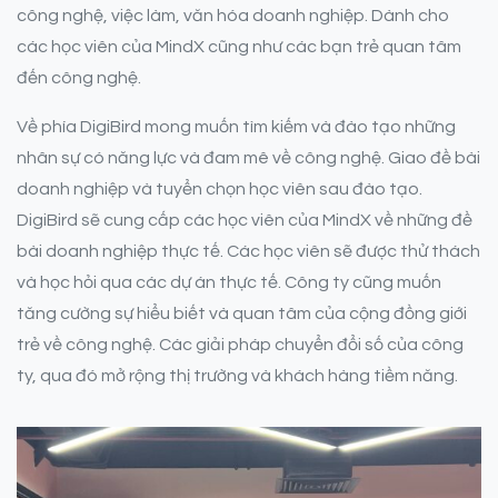
công nghệ, việc làm, văn hóa doanh nghiệp. Dành cho
các học viên của MindX cũng như các bạn trẻ quan tâm
đến công nghệ.
Về phía DigiBird mong muốn tìm kiếm và đào tạo những
nhân sự có năng lực và đam mê về công nghệ. Giao đề bài
doanh nghiệp và tuyển chọn học viên sau đào tạo.
DigiBird sẽ cung cấp các học viên của MindX về những đề
bài doanh nghiệp thực tế. Các học viên sẽ được thử thách
và học hỏi qua các dự án thực tế. Công ty cũng muốn
tăng cường sự hiểu biết và quan tâm của cộng đồng giới
trẻ về công nghệ. Các giải pháp chuyển đổi số của công
ty, qua đó mở rộng thị trường và khách hàng tiềm năng.