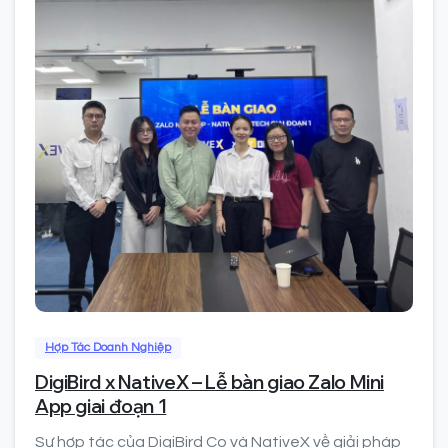
0
Hợp Tác Doanh Nghiệp
DigiBird x NativeX – Lễ bàn giao Zalo Mini
App giai đoạn 1
Sự hợp tác của DigiBird Co và NativeX về giải pháp