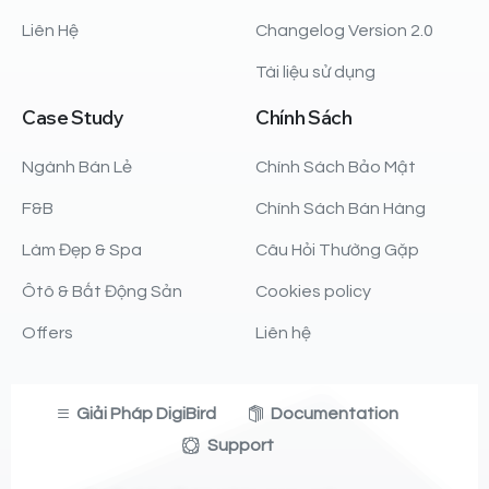
Liên Hệ
Changelog Version 2.0
Tài liệu sử dụng
Case
Study
Chính
Sách
Ngành Bán Lẻ
Chính Sách Bảo Mật
F&B
Chính Sách Bán Hàng
Làm Đẹp & Spa
Câu Hỏi Thường Gặp
Ôtô & Bất Động Sản
Cookies policy
Offers
Liên hệ
Giải Pháp DigiBird
Documentation
Support