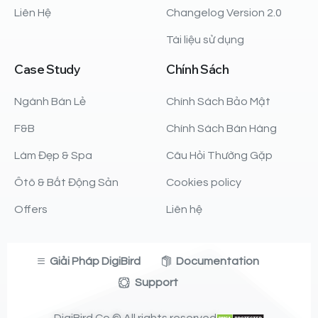
Liên Hệ
Changelog Version 2.0
Tài liệu sử dụng
Case
Study
Chính
Sách
Ngành Bán Lẻ
Chính Sách Bảo Mật
F&B
Chính Sách Bán Hàng
Làm Đẹp & Spa
Câu Hỏi Thường Gặp
Ôtô & Bất Động Sản
Cookies policy
Offers
Liên hệ
Giải Pháp DigiBird
Documentation
Support
DigiBird Co © All rights reserved