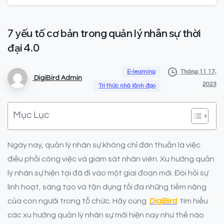
7
yếu
tố
cơ
bản
trong
quản
lý
nhân
sự
thời
đại
4.0
E-learning
Tháng 11 17,
DigiBird Admin
2023
Tri thức nhà lãnh đạo
Mục Lục
Ngày nay, quản lý nhân sự không chỉ đơn thuần là việc
điều phối công việc và giám sát nhân viên. Xu hướng quản
lý nhân sự hiện tại đã đi vào một giai đoạn mới. Đòi hỏi sự
linh hoạt, sáng tạo và tận dụng tối đa những tiềm năng
của con người trong tổ chức. Hãy cùng
DigiBird
tìm hiểu
các xu hướng quản lý nhân sự mới hiện nay như thế nào