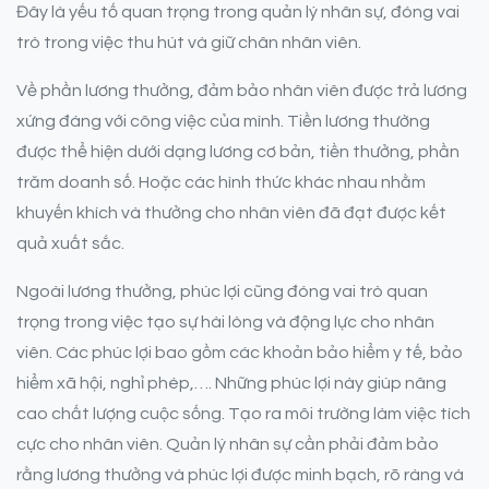
Đây là yếu tố quan trọng trong quản lý nhân sự, đóng vai
trò trong việc thu hút và giữ chân nhân viên.
Về phần lương thưởng, đảm bảo nhân viên được trả lương
xứng đáng với công việc của mình. Tiền lương thường
được thể hiện dưới dạng lương cơ bản, tiền thưởng, phần
trăm doanh số. Hoặc các hình thức khác nhau nhằm
khuyến khích và thưởng cho nhân viên đã đạt được kết
quả xuất sắc.
Ngoài lương thưởng, phúc lợi cũng đóng vai trò quan
trọng trong việc tạo sự hài lòng và động lực cho nhân
viên. Các phúc lợi bao gồm các khoản bảo hiểm y tế, bảo
hiểm xã hội, nghỉ phép,…. Những phúc lợi này giúp nâng
cao chất lượng cuộc sống. Tạo ra môi trường làm việc tích
cực cho nhân viên. Quản lý nhân sự cần phải đảm bảo
rằng lương thưởng và phúc lợi được minh bạch, rõ ràng và