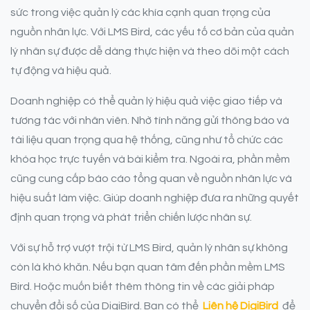
sức trong việc quản lý các khía cạnh quan trọng của
nguồn nhân lực. Với LMS Bird, các yếu tố cơ bản của quản
lý nhân sự được dễ dàng thực hiện và theo dõi một cách
tự động và hiệu quả.
Doanh nghiệp có thể quản lý hiệu quả việc giao tiếp và
tương tác với nhân viên. Nhờ tính năng gửi thông báo và
tài liệu quan trọng qua hệ thống, cũng như tổ chức các
khóa học trực tuyến và bài kiểm tra. Ngoài ra, phần mềm
cũng cung cấp báo cáo tổng quan về nguồn nhân lực và
hiệu suất làm việc. Giúp doanh nghiệp đưa ra những quyết
định quan trọng và phát triển chiến lược nhân sự.
Với sự hỗ trợ vượt trội từ LMS Bird, quản lý nhân sự không
còn là khó khăn. Nếu bạn quan tâm đến phần mềm LMS
Bird. Hoặc muốn biết thêm thông tin về các giải pháp
chuyển đổi số của DigiBird. Bạn có thể
Liên hệ DigiBird
để