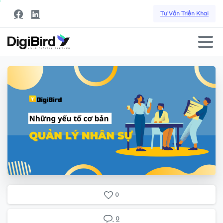
Tư Vấn Triển Khai
0
0