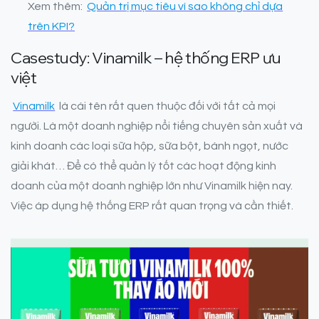
Xem thêm:
Quản trị mục tiêu vì sao không chỉ dựa
trên KPI?
Casestudy: Vinamilk – hệ thống ERP ưu
việt
Vinamilk
là cái tên rất quen thuộc đối với tất cả mọi
người. Là một doanh nghiệp nổi tiếng chuyên sản xuất và
kinh doanh các loại sữa hộp, sữa bột, bánh ngọt, nước
giải khát… Để có thể quản lý tốt các hoạt động kinh
doanh của một doanh nghiệp lớn như Vinamilk hiện nay.
Việc áp dụng hệ thống ERP rất quan trọng và cần thiết.