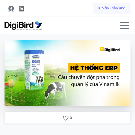
Tư Vấn Triển Khai
0