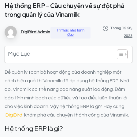
Hệ
thống
ERP
–
Câu
chuyện
về
sự
đột
phá
trong
quản
lý
của
Vinamilk
Tháng 12 28,
Tri thức nhà lãnh
DigiBird Admin
đạo
2023
Mục Lục
Để quản lý toàn bộ hoạt động của doanh nghiệp một
cách hiệu quả thì Vinamilk đã áp dụng hệ thống ERP. Nhờ
đó, Vinamilk có thể nâng cao năng suất lao động. Đảm
bảo tính minh bạch của dữ liệu và tạo điều kiện thuận lợi
cho việc kinh doanh. Vậy hệ thống ERP là gì? Hãy cùng
DigiBird
khám phá câu chuyện thành công của Vinamilk.
Hệ thống ERP là gì?