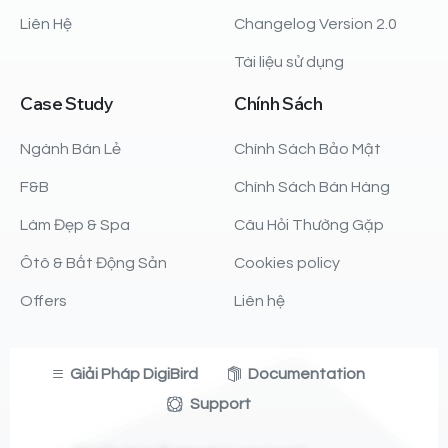
Liên Hệ
Changelog Version 2.0
Tài liệu sử dụng
Case
Study
Chính
Sách
Ngành Bán Lẻ
Chính Sách Bảo Mật
F&B
Chính Sách Bán Hàng
Làm Đẹp & Spa
Câu Hỏi Thường Gặp
Ôtô & Bất Động Sản
Cookies policy
Offers
Liên hệ
Giải Pháp DigiBird
Documentation
Support