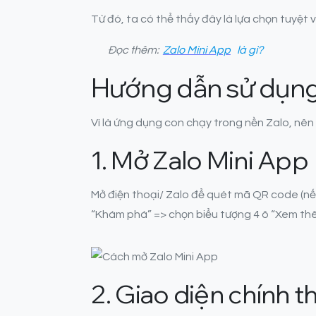
Từ đó, ta có thể thấy đây là lựa chọn tuyệt
Đọc thêm:
Zalo Mini App
là gì?
Hướng dẫn sử dụng
Vì là ứng dụng con chạy trong nền Zalo, nên
1. Mở Zalo Mini App
Mở điện thoại/ Zalo để quét mã QR code (nế
“Khám phá” => chọn biểu tượng 4 ô “Xem th
2. Giao diện chính t