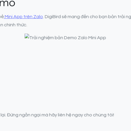
emo
về
Mini App trên Zalo
. DigiBird sẽ mang đến cho bạn bản trải 
ản chính thức.
 lại. Đừng ngần ngại mà hãy liên hệ ngay cho chúng tôi!