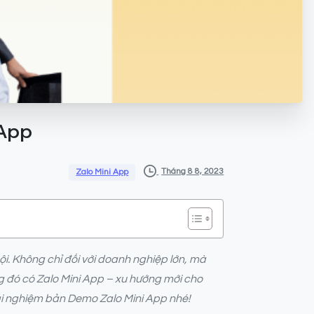
App
Tháng 8 8, 2023
Zalo Mini App
. Không chỉ đối với doanh nghiệp lớn, mà
g đó có Zalo Mini App – xu hướng mới cho
rải nghiệm bản Demo Zalo Mini App nhé!