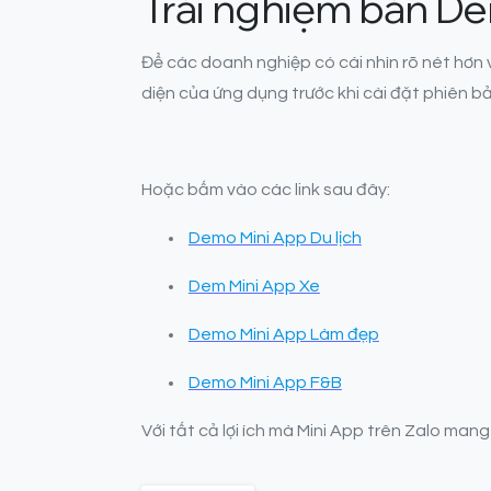
Trải nghiệm bản D
Để các doanh nghiệp có cái nhìn rõ nét hơn 
diện của ứng dụng trước khi cài đặt phiên b
Hoặc bấm vào các link sau đây:
Demo Mini App Du lịch
Dem Mini App Xe
Demo Mini App Làm đẹp
Demo Mini App F&B
Với tất cả lợi ích mà Mini App trên Zalo mang