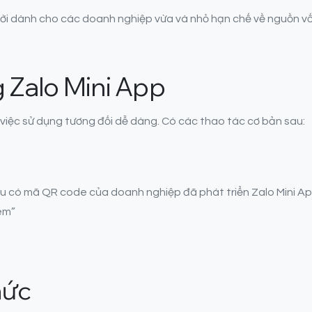
 vời dành cho các doanh nghiệp vừa và nhỏ hạn chế về nguồn v
 Zalo Mini App
 việc sử dụng tương đối dễ dàng. Có các thao tác cơ bản sau:
u có mã QR code của doanh nghiệp đã phát triển Zalo Mini Ap
êm”
hức