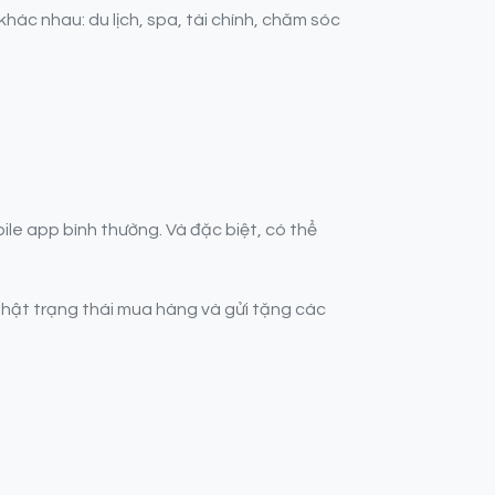
hác nhau: du lịch, spa, tài chính, chăm sóc
le app bình thường. Và đặc biệt, có thể
 nhật trạng thái mua hàng và gửi tặng các