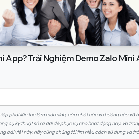
ni
App?
Trải
Nghiệm
Demo
Zalo
Mini
 phải liên tục làm mới mình, cập nhật các xu hướng của xã hội
g cụ kỹ thuật số ra đời để phục vụ cho hoạt động này. Và tron
g bài viết này, hãy cũng chúng tôi tìm hiểu cách sử dụng và t