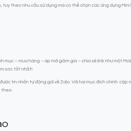
, tùy theo nhu cầu sử dụng mà có thể chọn các ứng dụng Mini k
 mục – mua hàng – áp mã giảm giá – chia sẻ link như một Mobi
ăm sóc tốt nhất!
ược tin nhắn tự động gửi về Zalo. Với hai mục đích chính: cập
 theo.
ao