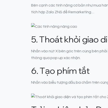
Bên cạnh các tính năng cơ bản như mua hàng 
tích hợp Zalo ZNS để Remarketing…
5. Thoát khỏi giao d
Nhấn vào nút X bên góc trên cùng bên phải đ
thông qua pop up xác nhận.
6. Tạo phím tắt
Nhấn vào biểu tượng dấu ba chấm trên cùng b