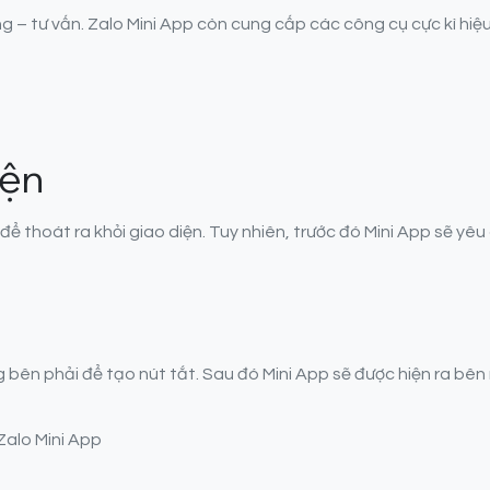
– tư vấn. Zalo Mini App còn cung cấp các công cụ cực kì hiệu 
iện
ể thoát ra khỏi giao diện. Tuy nhiên, trước đó Mini App sẽ yêu
ên phải để tạo nút tắt. Sau đó Mini App sẽ được hiện ra bên 