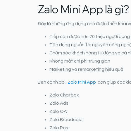
Zalo Mini App là gì?
Đây là những ứng dụng nhỏ được triển khai v
Tiếp cận được hơn 70 triệu người dùng
Tận dụng nguồn tài nguyên công nghệ c
Chăm sóc khách hàng tự động và cá 
Không mất chi phí trung gian
Marketing và remarketing hiệu quả
Bên cạnh đó,
Zalo Mini App
còn giúp các do
Zalo Chatbox
Zalo Ads
Zalo OA
Zalo Broadcast
Zalo Post