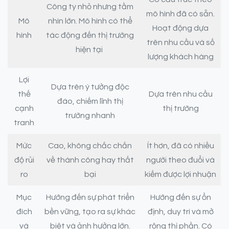
Công ty nhỏ nhưng tầm
mô hình đã có sẵn.
Mô
nhìn lớn. Mô hình có thể
Hoạt động dựa
hình
tác động đến thị trường
trên nhu cầu và số
hiện tại
lượng khách hàng
Lợi
Dựa trên ý tưởng độc
thế
Dựa trên nhu cầu
đáo, chiếm lĩnh thị
cạnh
thị trường
trường nhanh
tranh
Mức
Cao, không chắc chắn
Ít hơn, đã có nhiều
độ rủi
về thành công hay thất
người theo đuổi và
ro
bại
kiếm được lợi nhuận
Mục
Hướng đến sự phát triển
Hướng đến sự ổn
đích
bền vững, tạo ra sự khác
định, duy trì và mở
và
biệt và ảnh hưởng lớn.
rộng thị phần. Có