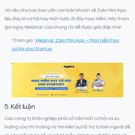
Và nếu như các bạn vẫn còn băn khoăn về Zalo Mini App,
liệu đây là cơ hội hay một nước đi đầy mạo hiểm. Hãy tham
gia ngay Webinar của chúng tôi để được giải đáp nhé!
Tham gia:
Webinar: Zalo Mini App – Mạo hiểm hay
cơ hội cho Startup
5. Kết luận
Các công ty khởi nghiệp phải cố nắm bắt cơ hội và xu
hướng của thị trường và tìm kiếm sự hỗ trợ từ bên ngoài đề