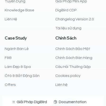
Tuyển Dụng
Giải Pháp Mini App
Knowledge Base
DigiBird CDP
Liên Hệ
Changelog Version 2.0
Tài liệu sử dụng
Case
Study
Chính
Sách
Ngành Bán Lẻ
Chính Sách Bảo Mật
F&B
Chính Sách Bán Hàng
Làm Đẹp & Spa
Câu Hỏi Thường Gặp
Ôtô & Bất Động Sản
Cookies policy
Offers
Liên hệ
Giải Pháp DigiBird
Documentation