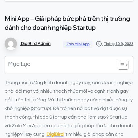
Mini
App
–
Giải
pháp
bức
phá
trên
thị
trường
dành
cho
doanh
nghiệp
Startup
DigiBird Admin
Tháng 10 9, 2023
Zalo Mini App
Mục Lục
Trong môi trường kinh doanh ngày nay, các doanh nghiệp
phải đối mặt với nhiều thách thức mới và cạnh tranh gay
gắt trên thị trường. Và thị trường ngày càng nhiều công ty
khởi nghiệp (Startup). Để trở nên nổi bật và đạt được sự
thành công, thì các Startup cần phải làm sao? Startup
với Zalo Mini App liệu có phải là giải pháp tối ưu cho doanh
nghiệp? Hãy cùng
DigiBird
tìm hiểu giải pháp cần cho