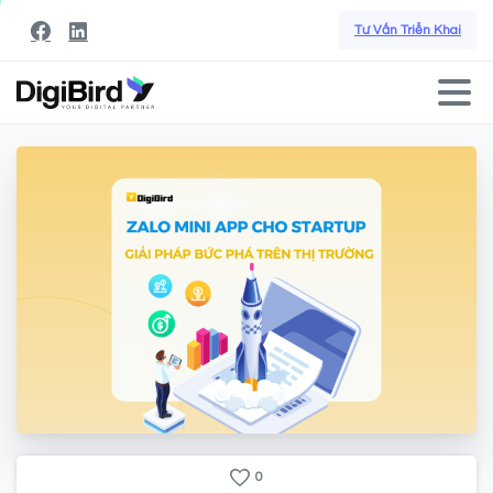
Tư Vấn Triển Khai
0