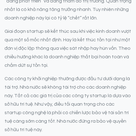
“đang phát triển” và đang thăm dò thị trường. Quan trọng
nhất là có khả năng tăng trưởng nhanh. Tuy nhiên những
doanh nghiệp này lại có tỷ lệ “chết” rất lớn.
Giai đoạn startup sẽ kết thúc sau khi việc kinh doanh vượt
qua một số mốc nhất định. Hay là kết thúc tồn tại như một
đơn vị độc lập thông qua việc sát nhập hay hùn vốn. Theo
chiều hướng khác là doanh nghiệp thất bại hoàn toàn và
chấm dứt sự tồn tại.
Các công ty khởi nghiệp thường được đầu tư dưới dạng là
tài trợ. Nhà nước sẽ không tài trợ cho các doanh nghiệp
này. Tất cả các giá trị của các công ty startup là dựa vào
sở hữu trí tuệ. Như vậy, điều tối quan trọng cho các
startup công nghệ là phải có chiến lược bảo vệ tài sản trí
tuệ càng sớm càng tốt. Nhà nước đứng ra bảo vệ quyền
sở hữu trí tuệ này.