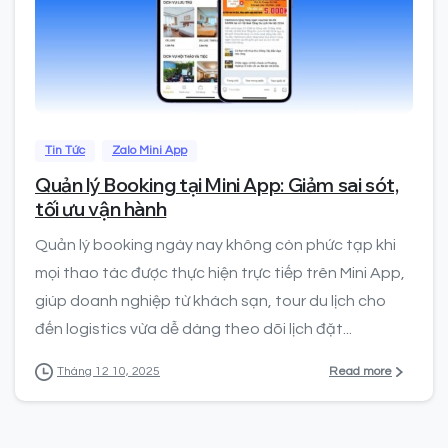
0
Tin Tức
Zalo Mini App
Quản lý Booking tại Mini App: Giảm sai sót,
tối ưu vận hành
Quản lý booking ngày nay không còn phức tạp khi
mọi thao tác được thực hiện trực tiếp trên Mini App,
giúp doanh nghiệp từ khách sạn, tour du lịch cho
đến logistics vừa dễ dàng theo dõi lịch đặt...
Read more
Tháng 12 10, 2025