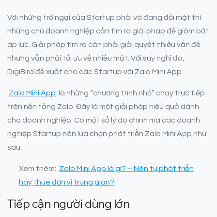
Với những trở ngại của Startup phải và đang đối mặt thì
những chủ doanh nghiệp cần tìm ra giải pháp để giảm bớt
áp lực. Giải pháp tìm ra cần phải giải quyết nhiều vấn đề
nhưng vẫn phải tối ưu về nhiều mặt. Với suy nghĩ đó,
DigiBird đề xuất cho các Startup với Zalo Mini App.
Zalo Mini App
là những “chương trình nhỏ” chạy trực tiếp
trên nền tảng Zalo. Đây là một giải pháp hiệu quả dành
cho doanh nghiệp. Có một số lý do chính mà các doanh
nghiệp Startup nên lựa chọn phát triển Zalo Mini App như
sau:
Xem thêm:
Zalo Mini App là gì? – Nên tự phát triển
hay thuê đơn vị trung gian?
Tiếp cận người dùng lớn