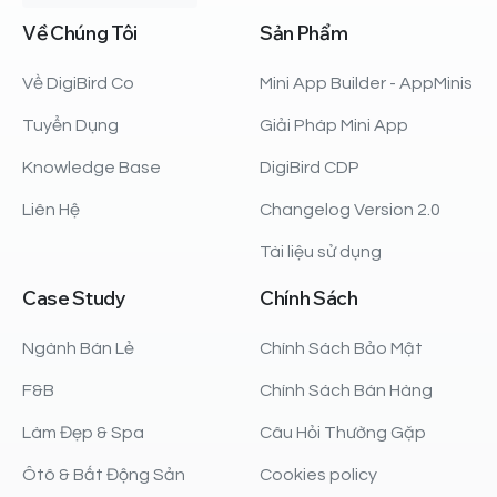
Về
Chúng
Tôi
Sản
Phẩm
Về DigiBird Co
Mini App Builder - AppMinis
Tuyển Dụng
Giải Pháp Mini App
Knowledge Base
DigiBird CDP
Liên Hệ
Changelog Version 2.0
Tài liệu sử dụng
Case
Study
Chính
Sách
Ngành Bán Lẻ
Chính Sách Bảo Mật
F&B
Chính Sách Bán Hàng
Làm Đẹp & Spa
Câu Hỏi Thường Gặp
Ôtô & Bất Động Sản
Cookies policy