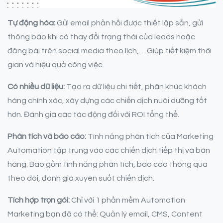
Tự động hóa:
Gửi email phản hồi được thiết lập sẵn, gửi
thông báo khi có thay đổi trạng thái của leads hoặc
đăng bài trên social media theo lịch,… Giúp tiết kiệm thời
gian và hiệu quả công việc.
Có nhiều dữ liệu:
Tạo ra dữ liệu chi tiết, phân khúc khách
hàng chính xác, xây dựng các chiến dịch nuôi dưỡng tốt
hơn. Đánh giá các tác động đối với ROI tổng thể.
Phân tích và báo cáo:
Tính năng phân tích của Marketing
Automation tập trung vào các chiến dịch tiếp thị và bán
hàng. Bao gồm tính năng phân tích, báo cáo thông qua
theo dõi, đánh giá xuyên suốt chiến dịch.
Tích hợp trọn gói:
Chỉ với 1 phần mềm Automation
Marketing bạn đã có thể: Quản lý email, CMS, Content