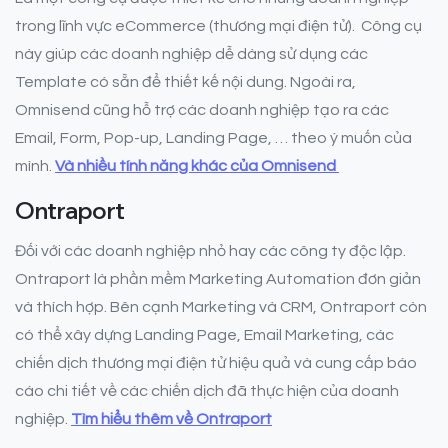
trong lĩnh vực eCommerce (thương mại điện tử). Công cụ
này giúp các doanh nghiệp dễ dàng sử dụng các
Template có sẵn để thiết kế nội dung. Ngoài ra,
Omnisend cũng hỗ trợ các doanh nghiệp tạo ra các
Email, Form, Pop-up, Landing Page, … theo ý muốn của
mình.
Và nhiều tính năng khác của Omnisend
Ontraport
Đối với các doanh nghiệp nhỏ hay các công ty độc lập.
Ontraport là phần mềm Marketing Automation đơn giản
và thích hợp. Bên cạnh Marketing và CRM, Ontraport còn
có thể xây dựng Landing Page, Email Marketing, các
chiến dịch thương mại điện tử hiệu quả và cung cấp báo
cáo chi tiết về các chiến dịch đã thực hiện của doanh
nghiệp.
Tìm hiểu thêm về Ontraport