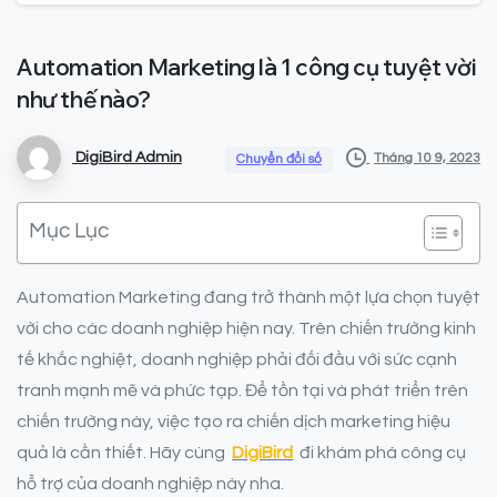
Automation
Marketing
là
1
công
cụ
tuyệt
vời
như
thế
nào?
DigiBird Admin
Tháng 10 9, 2023
Chuyển đổi số
Mục Lục
Automation Marketing đang trở thành một lựa chọn tuyệt
vời cho các doanh nghiệp hiện nay. Trên chiến trường kinh
tế khắc nghiệt, doanh nghiệp phải đối đầu với sức cạnh
tranh mạnh mẽ và phức tạp. Để tồn tại và phát triển trên
chiến trường này, việc tạo ra chiến dịch marketing hiệu
quả là cần thiết. Hãy cùng
DigiBird
đi khám phá công cụ
hỗ trợ của doanh nghiệp này nha.