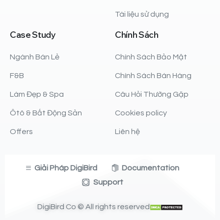
Tài liệu sử dụng
Case
Study
Chính
Sách
Ngành Bán Lẻ
Chính Sách Bảo Mật
F&B
Chính Sách Bán Hàng
Làm Đẹp & Spa
Câu Hỏi Thường Gặp
Ôtô & Bất Động Sản
Cookies policy
Offers
Liên hệ
Giải Pháp DigiBird
Documentation
Support
DigiBird Co © All rights reserved