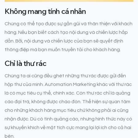
Không mang tính cá nhân
Chúng có thể tạo được sự gần gũi và thân thiện với khách
hàng. Nếu bạn biết cách tạo nội dung và chiến lược hấp
dẫn. Bởi, nội dung và chiến lược của bạn sẽ quyết định
thông điệp mà bạn muốn truyền tải cho khách hàng.
Chỉ là thư rác
Chúng ta ai cũng đều ghét những thư rác được gửi đến
hộp thư của mình. Automation Marketing khác với thư rác
là có mục tiêu cụ thể, chính xác. Còn thư rác chỉ là quảng
cáo đại trà, không được chào đón. Thể hiện sự quan tâm
cho những khách hàng mục tiêu chứ không phải ai cũng
nhận được. Dù có tính quảng cáo, nhưng hình thức này có
sự khuyến khích về mặt tích cực mang lại lợi ích cho cả hai
bên.