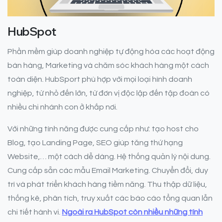
HubSpot
Phần mềm giúp doanh nghiệp tự động hóa các hoạt động
bán hàng, Marketing và chăm sóc khách hàng một cách
toàn diện. HubSport phù hợp với mọi loại hình doanh
nghiệp, từ nhỏ đến lớn, từ đơn vị độc lập đến tập đoàn có
nhiều chi nhánh con ở khắp nơi.
Với những tính năng được cung cấp như: tạo host cho
Blog, tạo Landing Page, SEO giúp tăng thứ hạng
Website,… một cách dễ dàng. Hệ thống quản lý nội dung.
Cung cấp sẵn các mẫu Email Marketing. Chuyển đổi, duy
trì và phát triển khách hàng tiềm năng. Thu thập dữ liệu,
thống kê, phân tích, truy xuất các báo cáo tổng quan lẫn
chi tiết hành vi.
Ngoài ra HubSpot còn nhiều những tính