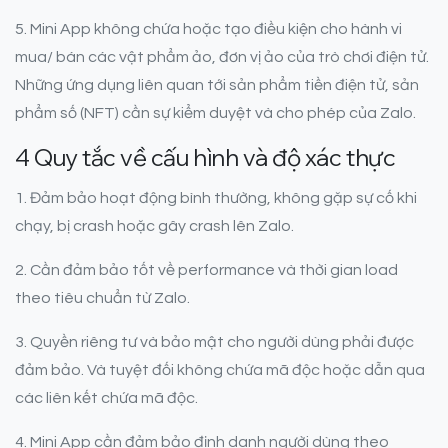
5. Mini App không chứa hoặc tạo điều kiện cho hành vi
mua/ bán các vật phẩm ảo, đơn vị ảo của trò chơi điện tử.
Những ứng dụng liên quan tới sản phẩm tiền điện tử, sản
phẩm số (NFT) cần sự kiểm duyệt và cho phép của Zalo.
4 Quy tắc về cấu hình và độ xác thực
1. Đảm bảo hoạt động bình thường, không gặp sự cố khi
chạy, bị crash hoặc gây crash lên Zalo.
2. Cần đảm bảo tốt về performance và thời gian load
theo tiêu chuẩn từ Zalo.
3. Quyền riêng tư và bảo mật cho người dùng phải được
đảm bảo. Và tuyệt đối không chứa mã độc hoặc dẫn qua
các liên kết chứa mã độc.
4. Mini App cần đảm bảo định danh người dùng theo