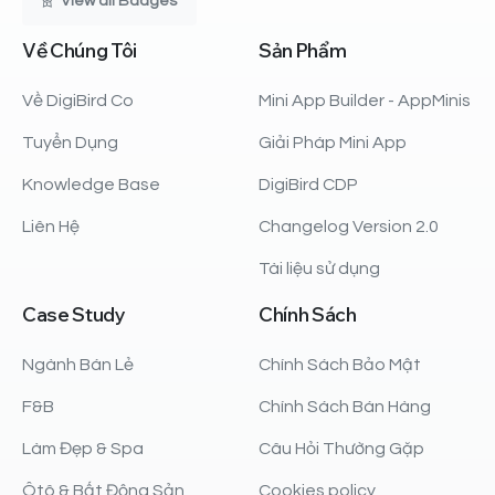
View all Badges
Về
Chúng
Tôi
Sản
Phẩm
Về DigiBird Co
Mini App Builder - AppMinis
Tuyển Dụng
Giải Pháp Mini App
Knowledge Base
DigiBird CDP
Liên Hệ
Changelog Version 2.0
Tài liệu sử dụng
Case
Study
Chính
Sách
Ngành Bán Lẻ
Chính Sách Bảo Mật
F&B
Chính Sách Bán Hàng
Làm Đẹp & Spa
Câu Hỏi Thường Gặp
Ôtô & Bất Động Sản
Cookies policy