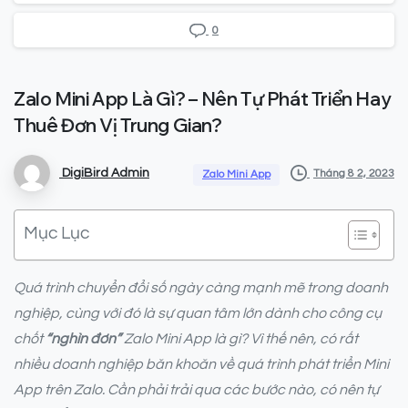
0
Zalo
Mini
App
Là
Gì?
–
Nên
Tự
Phát
Triển
Hay
Thuê
Đơn
Vị
Trung
Gian?
DigiBird Admin
Tháng 8 2, 2023
Zalo Mini App
Mục Lục
Quá trình chuyển đổi số ngày càng mạnh mẽ trong doanh
nghiệp, cùng với đó là sự quan tâm lớn dành cho công cụ
chốt
“nghìn đơn”
Zalo Mini App là gì? Vì thế nên, có rất
nhiều doanh nghiệp băn khoăn về quá trình phát triển Mini
App trên Zalo. Cần phải trải qua các bước nào, có nên tự