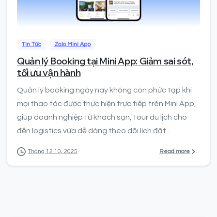
0
Tin Tức
Zalo Mini App
Quản lý Booking tại Mini App: Giảm sai sót,
tối ưu vận hành
Quản lý booking ngày nay không còn phức tạp khi
mọi thao tác được thực hiện trực tiếp trên Mini App,
giúp doanh nghiệp từ khách sạn, tour du lịch cho
đến logistics vừa dễ dàng theo dõi lịch đặt...
Read more
Tháng 12 10, 2025