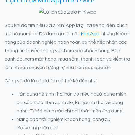
Lợi ích của Mini App trên Zalo?
Sau khi đã tìm hiểu Zalo Mini App là gì, ta sẽ nói đến lợi ích
mà nó mang lại. Dù được gọi là một
Mini App
nhưng khách
hàng của doanh nghiệp hoàn toàn có thể tiếp nhận các
thông tin truyền thông và chăm sóc khách hàng. Bên
cạnh đó, xem mặt hàng, mua sắm, thanh toán và kiểm tra
lộ trình vận chuyển tương tự như trên các app lớn.
Cùng với đó là các lợi ích có thể kể đến như:
Tận dụng hệ sinh thái hơn 70 triệu người dùng miễn
phí của Zalo. Bên cạnh đó, là hệ sinh thái về công
nghệ. Từ đó giảm các chi phí phát triển ứng dụng.
Nâng cao trải nghiệm khách hàng, công cụ
Marketing hiệu quả