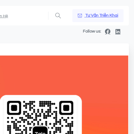
Tư Vấn Triển Khai
ên Hệ
Follow us: