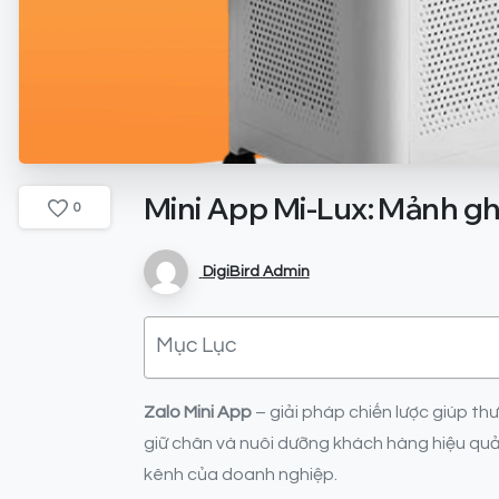
Mini
App
Mi-Lux:
Mảnh
g
0
DigiBird Admin
Mục Lục
Zalo Mini App
– giải pháp chiến lược giúp t
giữ chân và nuôi dưỡng khách hàng hiệu quả
kênh của doanh nghiệp.