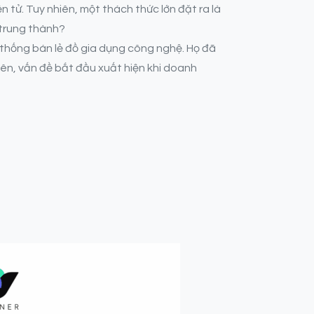
 tử. Tuy nhiên, một thách thức lớn đặt ra là
 trung thành?
 thống bán lẻ đồ gia dụng công nghệ. Họ đã
hiên, vấn đề bắt đầu xuất hiện khi doanh