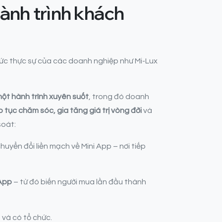
hành trình khách
ức thực sự của các doanh nghiệp như Mi-Lux
một hành trình xuyên suốt
, trong đó doanh
 tục chăm sóc, gia tăng giá trị vòng đời
và
soát:
uyển đổi liền mạch về Mini App – nơi tiếp
 App
– từ đó biến người mua lần đầu thành
và có tổ chức.