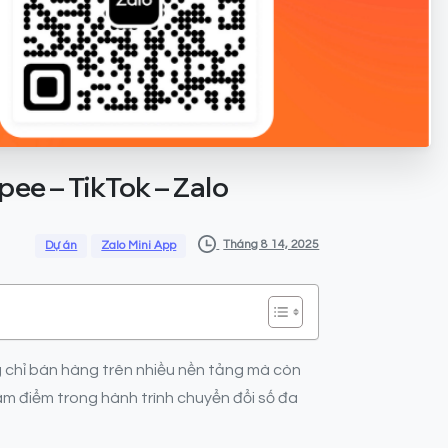
pee
–
TikTok
–
Zalo
Tháng 8 14, 2025
Dự án
Zalo Mini App
ng chỉ bán hàng trên nhiều nền tảng mà còn
âm điểm trong hành trình chuyển đổi số đa