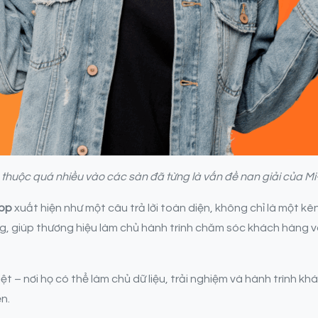
 thuộc quá nhiều vào các sàn đã từng là vấn đề nan giải của Mi
App
xuất hiện như một câu trả lời toàn diện, không chỉ là một k
ng, giúp thương hiệu làm chủ hành trình chăm sóc khách hàng và
t – nơi họ có thể làm chủ dữ liệu, trải nghiệm và hành trình kh
ển.