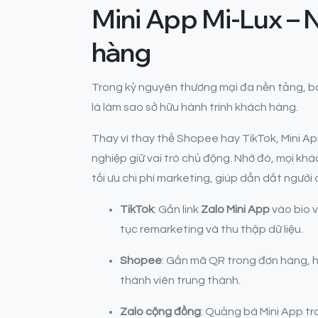
Mini App Mi-Lux – N
hàng
Trong kỷ nguyên thương mại đa nền tảng, bá
là làm sao sở hữu hành trình khách hàng.
Thay vì thay thế Shopee hay TikTok, Mini Ap
nghiệp giữ vai trò chủ động. Nhờ đó, mọi k
tối ưu chi phí marketing, giúp dẫn dắt ngườ
TikTok
: Gắn link
Zalo Mini App
vào bio v
tục remarketing và thu thập dữ liệu.
Shopee
: Gắn mã QR trong đơn hàng, 
thành viên trung thành.
Zalo cộng đồng
: Quảng bá Mini App t