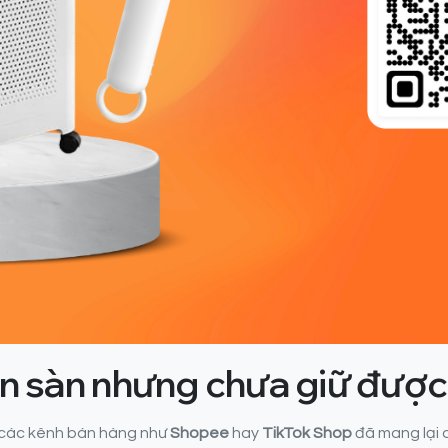
ên sàn nhưng chưa giữ đượ
, các kênh bán hàng như
Shopee
hay
TikTok Shop
đã mang lại 