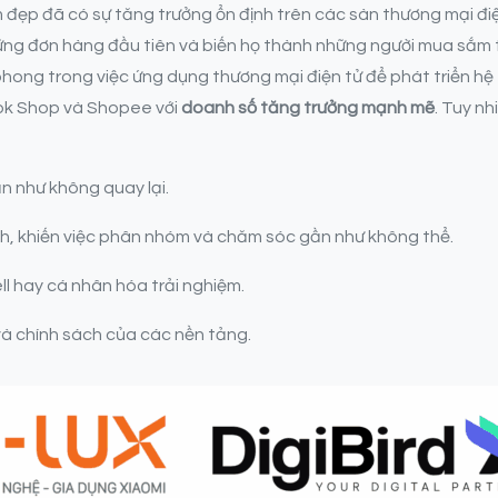
đẹp đã có sự tăng trưởng ổn định trên các sàn thương mại điện
ững đơn hàng đầu tiên và biến họ thành những người mua sắm
phong trong việc ứng dụng thương mại điện tử để phát triển hệ
Tok Shop và Shopee với
doanh số tăng trưởng mạnh mẽ
. Tuy n
n như không quay lại.
h, khiến việc phân nhóm và chăm sóc gần như không thể.
ll hay cá nhân hóa trải nghiệm.
à chính sách của các nền tảng.