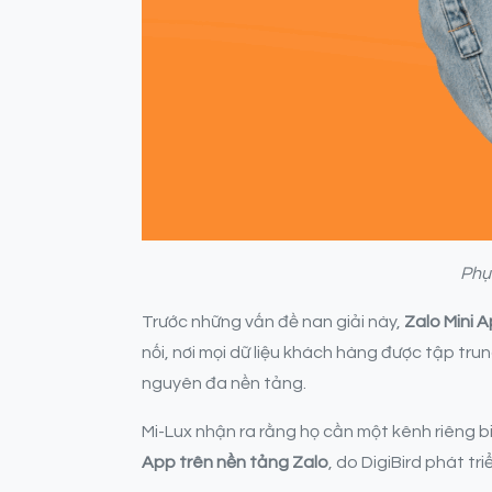
Phụ
Trước những vấn đề nan giải này,
Zalo Mini 
nối, nơi mọi dữ liệu khách hàng được tập tru
nguyên đa nền tảng.
Mi-Lux nhận ra rằng họ cần một kênh riêng biệ
App trên nền tảng Zalo
, do DigiBird phát tri