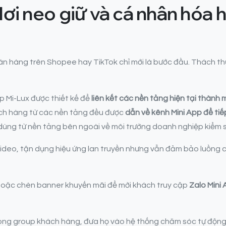
ơi neo giữ và cá nhân hóa 
n hàng trên Shopee hay TikTok chỉ mới là bước đầu. Thách th
p Mi-Lux được thiết kế để
liên kết các nền tảng hiện tại thành 
hách hàng từ các nền tảng đều được
dẫn về kênh Mini App để tiếp
i dùng từ nền tảng bên ngoài về môi trường doanh nghiệp kiểm 
ideo, tận dụng hiệu ứng lan truyền nhưng vẫn đảm bảo luồng ch
hoặc chèn banner khuyến mãi để mời khách truy cập
Zalo Mini
rong group khách hàng, đưa họ vào hệ thống chăm sóc tự động 