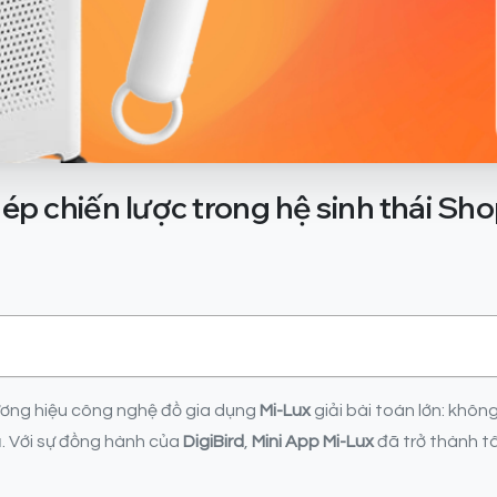
hép
chiến
lược
trong
hệ
sinh
thái
Sho
hương hiệu công nghệ đồ gia dụng
Mi-Lux
giải bài toán lớn: khô
. Với sự đồng hành của
DigiBird
,
Mini App Mi-Lux
đã trở thành t