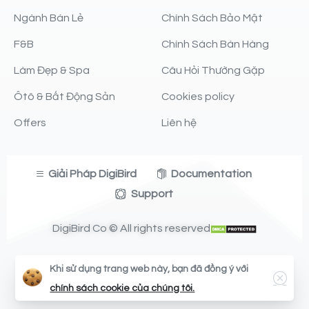
Ngành Bán Lẻ
Chính Sách Bảo Mật
F&B
Chính Sách Bán Hàng
Làm Đẹp & Spa
Câu Hỏi Thường Gặp
Ôtô & Bất Động Sản
Cookies policy
Offers
Liên hệ
Giải Pháp DigiBird
Documentation
Support
DigiBird Co © All rights reserved
Follow us on
Khi sử dụng trang web này, bạn đã đồng ý với
chính sách cookie của chúng tôi.