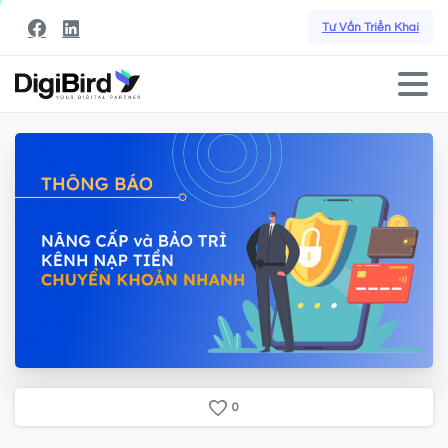
Tư Vấn Triển Khai
0