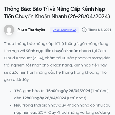
Thông
Báo:
Bảo
Trì
và
Nâng
Cấp
Kênh
Nạp
Tiền
Chuyển
Khoản
Nhanh
(26-28/04/2024)
Phạm Thu Huyền
Tháng 8 5, 2024
Zalo Cloud News
Theo thông báo nâng cấp từ hệ thống Ngân hàng đang
tích hợp với
Kênh nạp tiền chuyển khoản nhanh
tại Zalo
Cloud Account (ZCA), nhằm tối ưu sản phẩm và mang đến
trải nghiệm tốt nhất cho khách hàng, kênh nạp tiền này
sẽ được tiến hành nâng cấp hệ thống trong khoảng thời
gian dưới đây:
Thời gian bảo trì:
16h00 ngày 26/04/2024
(Thứ Sáu)
đến
12h00 ngày 28/04/2024
(Chủ nhật).
Nếu trong thời gian này Quý Khách hàng có nhu cầu
nạp tiền vào ZCA, Quý Khách hàng vui lòng sử dụng