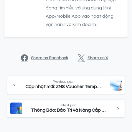
đang tìm hiểu và ứng dụng Mini
App/Mobile App vào hoạt động
vận hành và kinh doanh.
Share on Facebook
Share on X
Previous post
Cập nhật mới: ZNS Voucher Template (Ra mắt trên ZCA)
Next post
Thông Báo: Bảo Trì và Nâng Cấp Kênh Nạp Tiền Chuyển Khoản Nhanh (12-15/04/2024)