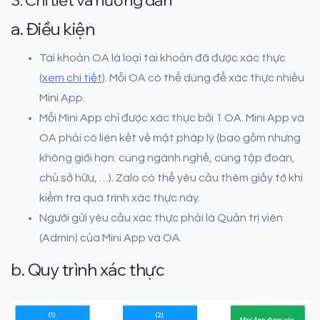
3. Chi tiết và hướng dẫn
a. Điều kiện
Tài khoản OA là loại tài khoản đã được xác thực
(
xem chi tiết
). Mỗi OA có thể dùng để xác thực nhiều
Mini App.
Mỗi Mini App chỉ được xác thực bởi 1 OA. Mini App và
OA phải có liên kết về mặt pháp lý (bao gồm nhưng
không giới hạn: cùng ngành nghề, cùng tập đoàn,
chủ sở hữu, …). Zalo có thể yêu cầu thêm giấy tờ khi
kiểm tra quá trình xác thực này.
Người gửi yêu cầu xác thực phải là Quản trị viên
(Admin) của Mini App và OA.
b. Quy trình xác thực