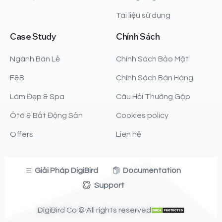
Tài liệu sử dụng
Case
Study
Chính
Sách
Ngành Bán Lẻ
Chính Sách Bảo Mật
F&B
Chính Sách Bán Hàng
Làm Đẹp & Spa
Câu Hỏi Thường Gặp
Ôtô & Bất Động Sản
Cookies policy
Offers
Liên hệ
Giải Pháp DigiBird
Documentation
Support
DigiBird Co © All rights reserved