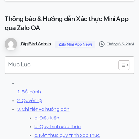
Thông
báo
&
Hướng
dẫn
Xác
thực
Mini
App
qua
Zalo
OA
DigiBird Admin
Tháng 8 5, 2024
Zalo Mini App News
Mục Lục
1. Bối cảnh
2. Quyền lợi
3. Chi tiết và hướng dẫn
a. Điều kiện
b. Quy trình xác thực
c. Kết thúc quy trình xác thực