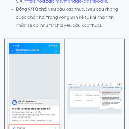
OA
https://oa.zalo.me/manage/dashboard
.
Đồng ý/Từ chối
yêu cầu xác thực. (Yêu cầu không
được phản hồi trong vòng 24h kể từ khi nhận tin
nhắn sẽ coi như từ chối yêu cầu xác thực).