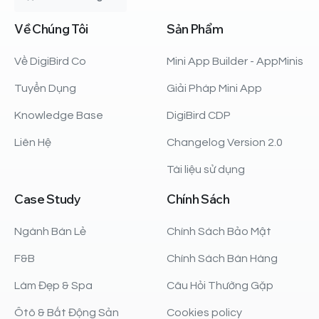
Về
Chúng
Tôi
Sản
Phẩm
Về DigiBird Co
Mini App Builder - AppMinis
Tuyển Dụng
Giải Pháp Mini App
Knowledge Base
DigiBird CDP
Liên Hệ
Changelog Version 2.0
Tài liệu sử dụng
Case
Study
Chính
Sách
Ngành Bán Lẻ
Chính Sách Bảo Mật
F&B
Chính Sách Bán Hàng
Làm Đẹp & Spa
Câu Hỏi Thường Gặp
Ôtô & Bất Động Sản
Cookies policy