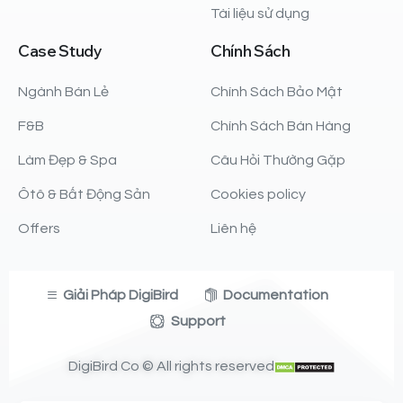
Tài liệu sử dụng
Case
Study
Chính
Sách
Ngành Bán Lẻ
Chính Sách Bảo Mật
F&B
Chính Sách Bán Hàng
Làm Đẹp & Spa
Câu Hỏi Thường Gặp
Ôtô & Bất Động Sản
Cookies policy
Offers
Liên hệ
Giải Pháp DigiBird
Documentation
Support
DigiBird Co © All rights reserved