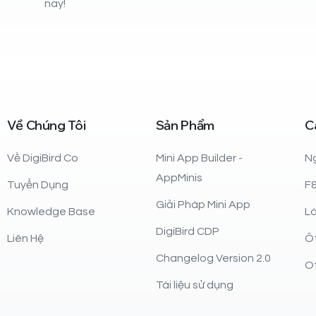
nay!
Về
Chúng
Tôi
Sản
Phẩm
C
Về DigiBird Co
Mini App Builder -
N
AppMinis
Tuyển Dụng
F
Giải Pháp Mini App
Knowledge Base
L
DigiBird CDP
Liên Hệ
Ô
Changelog Version 2.0
Of
Tài liệu sử dụng