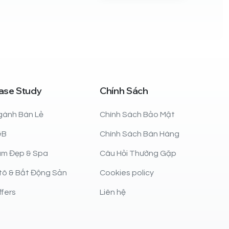
ase
Study
Chính
Sách
gành Bán Lẻ
Chính Sách Bảo Mật
&B
Chính Sách Bán Hàng
àm Đẹp & Spa
Câu Hỏi Thường Gặp
tô & Bất Động Sản
Cookies policy
fers
Liên hệ