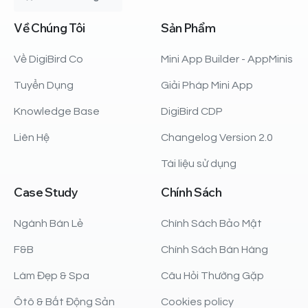
Về
Chúng
Tôi
Sản
Phẩm
Về DigiBird Co
Mini App Builder - AppMinis
Tuyển Dụng
Giải Pháp Mini App
Knowledge Base
DigiBird CDP
Liên Hệ
Changelog Version 2.0
Tài liệu sử dụng
Case
Study
Chính
Sách
Ngành Bán Lẻ
Chính Sách Bảo Mật
F&B
Chính Sách Bán Hàng
Làm Đẹp & Spa
Câu Hỏi Thường Gặp
Ôtô & Bất Động Sản
Cookies policy