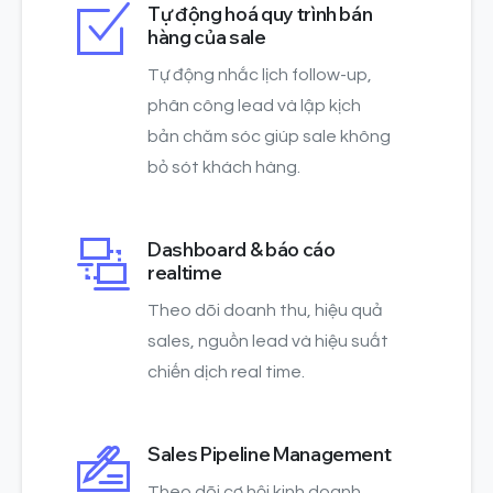
Tự động hoá quy trình bán
hàng của sale
Tự động nhắc lịch follow-up,
phân công lead và lập kịch
bản chăm sóc giúp sale không
bỏ sót khách hàng.
Dashboard & báo cáo
realtime
Theo dõi doanh thu, hiệu quả
sales, nguồn lead và hiệu suất
chiến dịch real time.
Sales Pipeline Management
Theo dõi cơ hội kinh doanh,