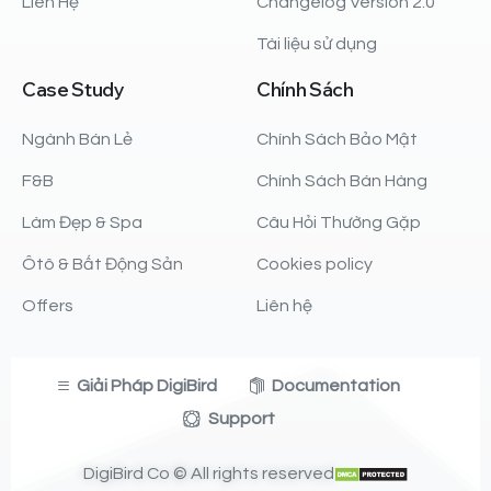
Liên Hệ
Changelog Version 2.0
Tài liệu sử dụng
Case
Study
Chính
Sách
Ngành Bán Lẻ
Chính Sách Bảo Mật
F&B
Chính Sách Bán Hàng
Làm Đẹp & Spa
Câu Hỏi Thường Gặp
Ôtô & Bất Động Sản
Cookies policy
Offers
Liên hệ
Giải Pháp DigiBird
Documentation
Support
DigiBird Co © All rights reserved